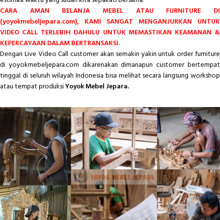
estimasi waktu yang sudah kita sepakati bersama.
CARA AMAN BELANJA MEBEL ATAU FURNITURE DI
(yoyokmebeljepara.com), KAMI SANGAT MENGANJURKAN UNTUK
VIDEO CALL TERLEBIH DAHULU UNTUK MEMASTIKAN KEAMANAN &
KEPERCAYAAN DALAM BERTRANSAKSI.
Dengan Live Video Call customer akan semakin yakin untuk order furniture
di yoyokmebeljepara.com dikarenakan dimanapun customer bertempat
tinggal di seluruh wilayah Indonesia bisa melihat secara langsung workshop
atau tempat produksi
Yoyok Mebel Jepara.