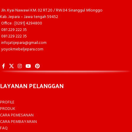
Jln. Kyai Nawawi KM. 02 RT.20 / RW.04 Sinanggul Mlonggo
Kab. Jepara – Jawa tengah 59452
Office : [0291] 4294800
081 229 222 35
081 229 222 35
infojatijepara@gmail.com
yoyokmebeljepara.com
LAYANAN PELANGGAN
PROFILE
PRODUK
CARA PEMESANAN
CARA PEMBAYARAN
FAQ