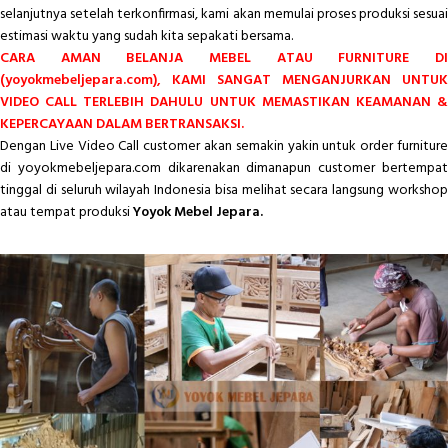
selanjutnya setelah terkonfirmasi, kami akan memulai proses produksi sesuai
estimasi waktu yang sudah kita sepakati bersama.
CARA AMAN BELANJA MEBEL ATAU FURNITURE DI
(yoyokmebeljepara.com), KAMI SANGAT MENGANJURKAN UNTUK
VIDEO CALL TERLEBIH DAHULU UNTUK MEMASTIKAN KEAMANAN &
KEPERCAYAAN DALAM BERTRANSAKSI.
Dengan Live Video Call customer akan semakin yakin untuk order furniture
di yoyokmebeljepara.com dikarenakan dimanapun customer bertempat
tinggal di seluruh wilayah Indonesia bisa melihat secara langsung workshop
atau tempat produksi
Yoyok Mebel Jepara.