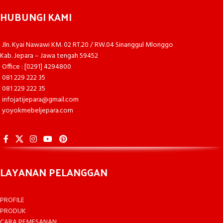
HUBUNGI KAMI
Jln. Kyai Nawawi KM. 02 RT.20 / RW.04 Sinanggul Mlonggo
Kab. Jepara – Jawa tengah 59452
Office : [0291] 4294800
081 229 222 35
081 229 222 35
infojatijepara@gmail.com
yoyokmebeljepara.com
LAYANAN PELANGGAN
PROFILE
PRODUK
CARA PEMESANAN