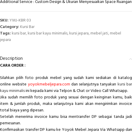
Additional Service : Custom Design & Ukuran Menyesuaikan Space Ruangan
SKU:
YMJ-KBR 03
Category:
Kursi Bar
Tags:
kursi bar
,
kursi bar kayu minimalis
,
kursi jepara
,
mebel jati
,
mebel
jepara
Description
CARA ORDER :
Silahkan pilih foto produk mebel yang sudah kami sediakan di katalog
online website
yoyokmebeljepara.com
dan selanjutnya tanyakan
kursi ba
kayu minimalis
ini kepada kami via Telpon & Chat or Video Call Whatsapp.
Jika sudah memilih foto produk yang sesuai dengan keinginan kamu, baik
item & jumlah produk, maka selanjutnya kami akan mengirimkan invoice
total biaya yang dipesan.
Setelah menerima invoice kamu bisa mentransfer DP sebagai tanda jadi
pemesanan.
Konfirmasikan transfer DP kamu ke Yoyok Mebel Jepara Via Whatsapp dan