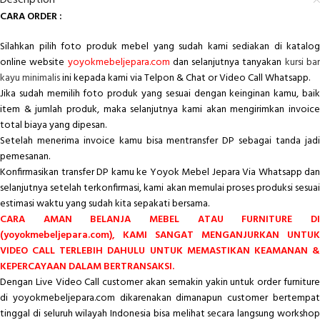
Description
CARA ORDER :
Silahkan pilih foto produk mebel yang sudah kami sediakan di katalog
online website
yoyokmebeljepara.com
dan selanjutnya tanyakan
kursi ba
kayu minimalis
ini kepada kami via Telpon & Chat or Video Call Whatsapp.
Jika sudah memilih foto produk yang sesuai dengan keinginan kamu, baik
item & jumlah produk, maka selanjutnya kami akan mengirimkan invoice
total biaya yang dipesan.
Setelah menerima invoice kamu bisa mentransfer DP sebagai tanda jadi
pemesanan.
Konfirmasikan transfer DP kamu ke Yoyok Mebel Jepara Via Whatsapp dan
selanjutnya setelah terkonfirmasi, kami akan memulai proses produksi sesuai
estimasi waktu yang sudah kita sepakati bersama.
CARA AMAN BELANJA MEBEL ATAU FURNITURE DI
(yoyokmebeljepara.com), KAMI SANGAT MENGANJURKAN UNTUK
VIDEO CALL TERLEBIH DAHULU UNTUK MEMASTIKAN KEAMANAN &
KEPERCAYAAN DALAM BERTRANSAKSI.
Dengan Live Video Call customer akan semakin yakin untuk order furniture
di yoyokmebeljepara.com dikarenakan dimanapun customer bertempat
tinggal di seluruh wilayah Indonesia bisa melihat secara langsung workshop