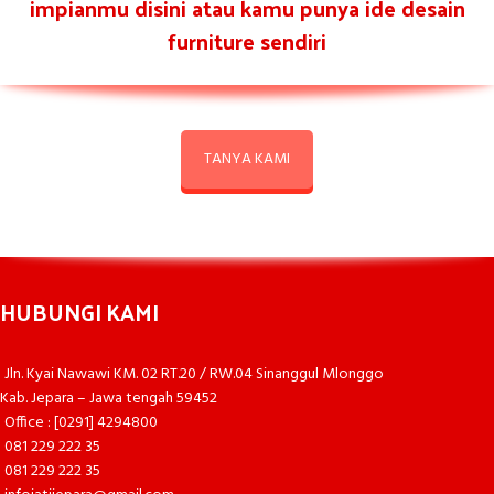
impianmu disini atau kamu punya ide desain
furniture sendiri
TANYA KAMI
HUBUNGI KAMI
Jln. Kyai Nawawi KM. 02 RT.20 / RW.04 Sinanggul Mlonggo
Kab. Jepara – Jawa tengah 59452
Office : [0291] 4294800
081 229 222 35
081 229 222 35