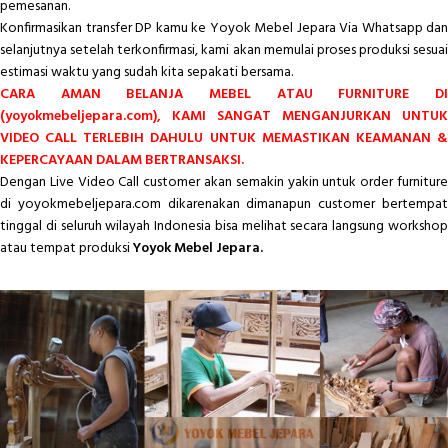
pemesanan.
Konfirmasikan transfer DP kamu ke Yoyok Mebel Jepara Via Whatsapp dan
selanjutnya setelah terkonfirmasi, kami akan memulai proses produksi sesuai
estimasi waktu yang sudah kita sepakati bersama.
CARA AMAN BELANJA MEBEL ATAU FURNITURE DI
(yoyokmebeljepara.com), KAMI SANGAT MENGANJURKAN UNTUK
VIDEO CALL TERLEBIH DAHULU UNTUK MEMASTIKAN KEAMANAN &
KEPERCAYAAN DALAM BERTRANSAKSI.
Dengan Live Video Call customer akan semakin yakin untuk order furniture
di yoyokmebeljepara.com dikarenakan dimanapun customer bertempat
tinggal di seluruh wilayah Indonesia bisa melihat secara langsung workshop
atau tempat produksi
Yoyok Mebel Jepara.