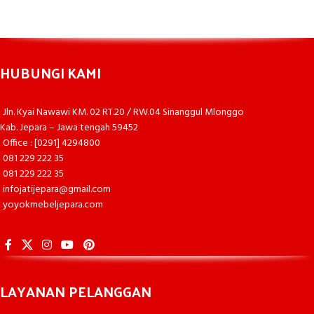
HUBUNGI KAMI
Jln. Kyai Nawawi KM. 02 RT.20 / RW.04 Sinanggul Mlonggo
Kab. Jepara – Jawa tengah 59452
Office : [0291] 4294800
081 229 222 35
081 229 222 35
infojatijepara@gmail.com
yoyokmebeljepara.com
LAYANAN PELANGGAN