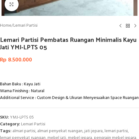
Click to enlarge
Home
/
Lemari Partisi
Lemari Partisi Pembatas Ruangan Minimalis Kayu
Jati YMJ-LPTS 05
Rp
8.500.000
Bahan Baku : Kayu Jati
Warna Finishing : Natural
Additional Service : Custom Design & Ukuran Menyesuaikan Space Ruangan
SKU:
YMJ-LPTS 05
Category:
Lemari Partisi
Tags:
almari partisi
,
almari penyekat ruangan
,
jati jepara
,
lemari partisi
,
lemari penyekat ruangan
,
mebel jati
,
mebel jepara
,
pengrajin mebel jepara
,