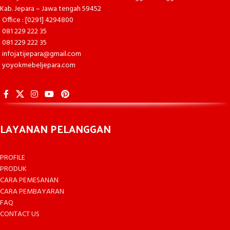
Kab. Jepara – Jawa tengah 59452
Office : [0291] 4294800
081 229 222 35
081 229 222 35
infojatijepara@gmail.com
yoyokmebeljepara.com
LAYANAN PELANGGAN
PROFILE
PRODUK
CARA PEMESANAN
CARA PEMBAYARAN
FAQ
CONTACT US