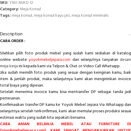
SKU:
YMJ-MJKO 12
Category:
Meja Konsul
Tags:
meja konsul
,
meja konsul kayu jati
,
meja konsul minimalis
Description
CARA ORDER :
Silahkan pilih foto produk mebel yang sudah kami sediakan di katalog
online website
yoyokmebeljepara.com
dan selanjutnya tanyakan
desai
meja kerja
ini kepada kami via Telpon & Chat or Video Call Whatsapp.
Jika sudah memilih foto produk yang sesuai dengan keinginan kamu, baik
item & jumlah produk, maka selanjutnya kami akan mengirimkan invoice
total biaya yang dipesan.
Setelah menerima invoice kamu bisa mentransfer DP sebagai tanda jadi
pemesanan.
Konfirmasikan transfer DP kamu ke Yoyok Mebel Jepara Via Whatsapp dan
selanjutnya setelah terkonfirmasi, kami akan memulai proses produksi sesuai
estimasi waktu yang sudah kita sepakati bersama.
CARA AMAN BELANJA MEBEL ATAU FURNITURE DI
(yoyokmebeljepara.com), KAMI SANGAT MENGANJURKAN UNTUK