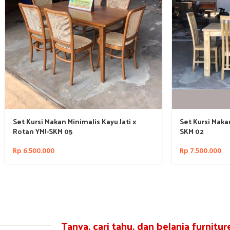
Set Kursi Makan Minimalis Kayu Jati x
Set Kursi Makan
Rotan YMJ-SKM 05
SKM 02
Rp
6.500.000
Rp
7.500.000
Tanya, cari tahu, dan belanja furnitu