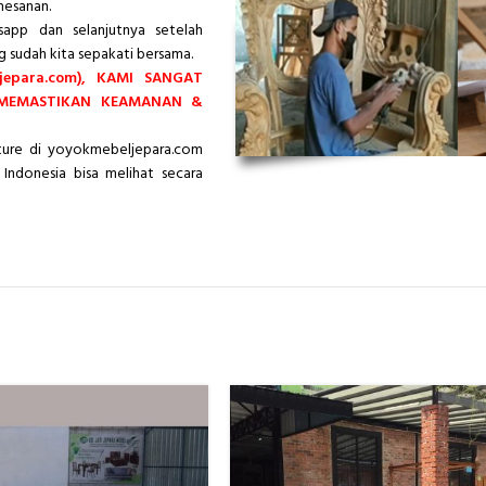
mesanan.
app dan selanjutnya setelah
g sudah kita sepakati bersama.
epara.com), KAMI SANGAT
 MEMASTIKAN KEAMANAN &
iture di yoyokmebeljepara.com
Indonesia bisa melihat secara