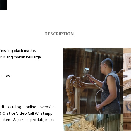
DESCRIPTION
finishing black matte.
uk ruang makan keluarga
litas.
di katalog online website
& Chat or Video Call Whatsapp.
ik item & jumlah produk, maka