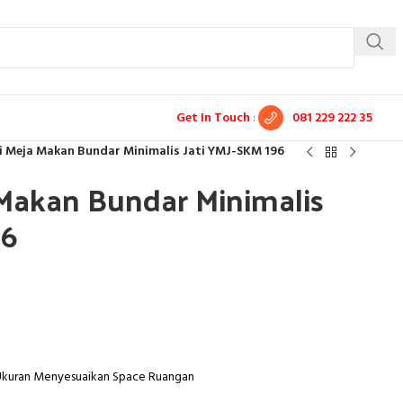
Get In Touch
:
081 229 222 35
i Meja Makan Bundar Minimalis Jati YMJ-SKM 196
 Makan Bundar Minimalis
96
 Ukuran Menyesuaikan Space Ruangan