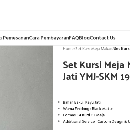
a Pemesanan
Cara Pembayaran
FAQ
Blog
Contact Us
Home
/
Set Kursi Meja Makan
/
Set Kurs
Set Kursi Meja
Jati YMJ-SKM 1
Bahan Baku : Kayu Jati
Warna Finishing : Black Matte
Formasi : 4 Kursi + 1 Meja
Additional Service : Custom Design &