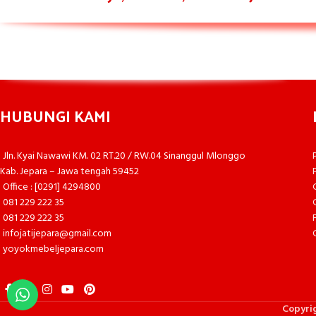
HUBUNGI KAMI
Jln. Kyai Nawawi KM. 02 RT.20 / RW.04 Sinanggul Mlonggo
Kab. Jepara – Jawa tengah 59452
Office : [0291] 4294800
081 229 222 35
081 229 222 35
infojatijepara@gmail.com
yoyokmebeljepara.com
Copyri