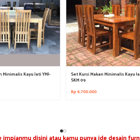
 Minimalis Kayu Jati YMJ-
Set Kursi Makan Minimalis Kayu Jat
SKM 09
Rp
6.700.000
re impianmu disini atau kamu punya ide desain furni