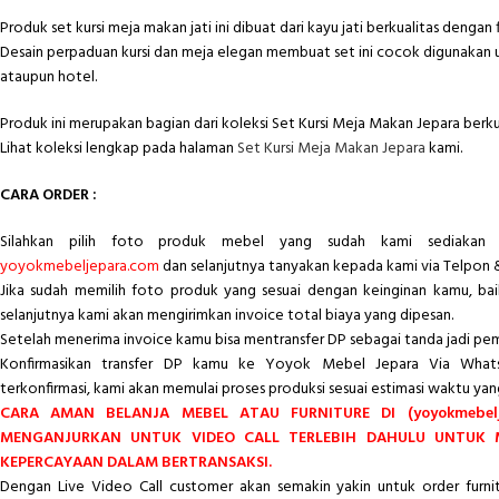
Produk set kursi meja makan jati ini dibuat dari kayu jati berkualitas dengan f
Desain perpaduan kursi dan meja elegan membuat set ini cocok digunakan 
ataupun hotel.
Produk ini merupakan bagian dari koleksi Set Kursi Meja Makan Jepara berkua
Lihat koleksi lengkap pada halaman
Set Kursi Meja Makan Jepara
kami.
CARA ORDER :
Silahkan pilih foto produk mebel yang sudah kami sediakan 
yoyokmebeljepara.com
dan selanjutnya tanyakan kepada kami via Telpon 
Jika sudah memilih foto produk yang sesuai dengan keinginan kamu, ba
selanjutnya kami akan mengirimkan invoice total biaya yang dipesan.
Setelah menerima invoice kamu bisa mentransfer DP sebagai tanda jadi pe
Konfirmasikan transfer DP kamu ke Yoyok Mebel Jepara Via Whats
terkonfirmasi, kami akan memulai proses produksi sesuai estimasi waktu yan
CARA AMAN BELANJA MEBEL ATAU FURNITURE DI (yoyokmebelj
MENGANJURKAN UNTUK VIDEO CALL TERLEBIH DAHULU UNTUK
KEPERCAYAAN DALAM BERTRANSAKSI.
Dengan Live Video Call customer akan semakin yakin untuk order furn