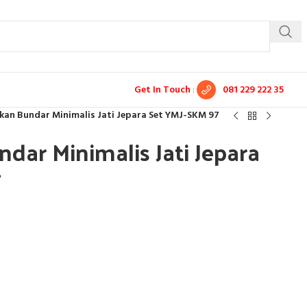
Get In Touch
:
081 229 222 35
kan Bundar Minimalis Jati Jepara Set YMJ-SKM 97
dar Minimalis Jati Jepara
7