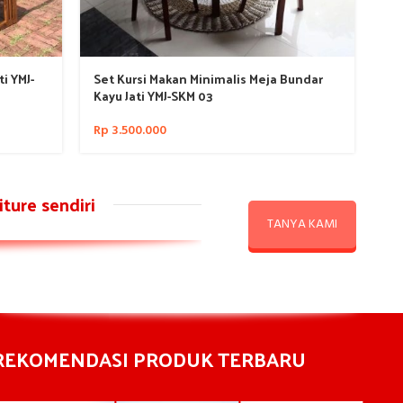
i YMJ-
Set Kursi Makan Minimalis Meja Bundar
Se
Kayu Jati YMJ-SKM 03
YM
Rp
3.500.000
Rp
ture sendiri
TANYA KAMI
REKOMENDASI PRODUK TERBARU