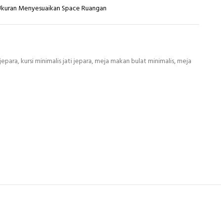
 Ukuran Menyesuaikan Space Ruangan
 jepara
,
kursi minimalis jati jepara
,
meja makan bulat minimalis
,
meja