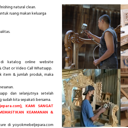
inishing natural clean.
untuk ruang makan keluarga
litas.
di katalog online website
& Chat or Video Call Whatsapp.
ik item & jumlah produk, maka
mesanan.
app dan selanjutnya setelah
g sudah kita sepakati bersama.
epara.com), KAMI SANGAT
 MEMASTIKAN KEAMANAN &
iture di yoyokmebeljepara.com