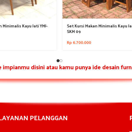
 Minimalis Kayu Jati YMJ-
Set Kursi Makan Minimalis Kayu Jat
SKM 09
Rp
6.700.000
re impianmu disini atau kamu punya ide desain furni
LAYANAN PELANGGAN