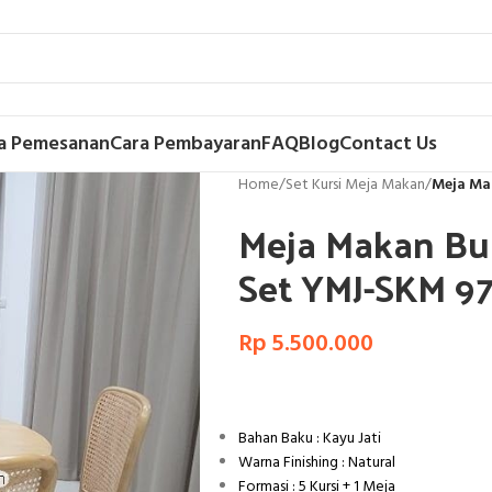
a Pemesanan
Cara Pembayaran
FAQ
Blog
Contact Us
Home
/
Set Kursi Meja Makan
/
Meja Ma
Meja Makan Bun
Set YMJ-SKM 9
Rp
5.500.000
Bahan Baku : Kayu Jati
Warna Finishing : Natural
Formasi : 5 Kursi + 1 Meja