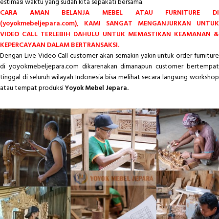
estimasi waktu yang sudah kita sepakati bersama.
CARA AMAN BELANJA MEBEL ATAU FURNITURE DI
(yoyokmebeljepara.com), KAMI SANGAT MENGANJURKAN UNTUK
VIDEO CALL TERLEBIH DAHULU UNTUK MEMASTIKAN KEAMANAN &
KEPERCAYAAN DALAM BERTRANSAKSI.
Dengan Live Video Call customer akan semakin yakin untuk order furniture
di yoyokmebeljepara.com dikarenakan dimanapun customer bertempat
tinggal di seluruh wilayah Indonesia bisa melihat secara langsung workshop
atau tempat produksi
Yoyok Mebel Jepara.