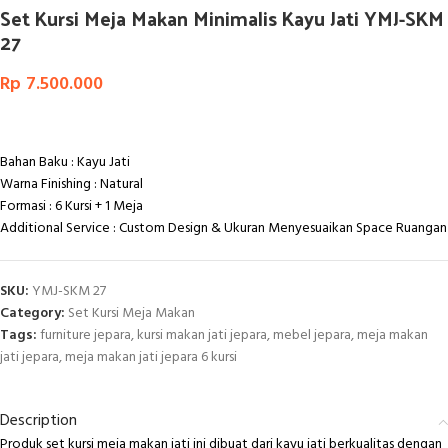
Set Kursi Meja Makan Minimalis Kayu Jati YMJ-SKM
27
Rp
7.500.000
Bahan Baku : Kayu Jati
Warna Finishing : Natural
Formasi : 6 Kursi + 1 Meja
Additional Service : Custom Design & Ukuran Menyesuaikan Space Ruangan
SKU:
YMJ-SKM 27
Category:
Set Kursi Meja Makan
Tags:
furniture jepara
,
kursi makan jati jepara
,
mebel jepara
,
meja makan
jati jepara
,
meja makan jati jepara 6 kursi
Description
Produk set kursi meja makan jati ini dibuat dari kayu jati berkualitas dengan