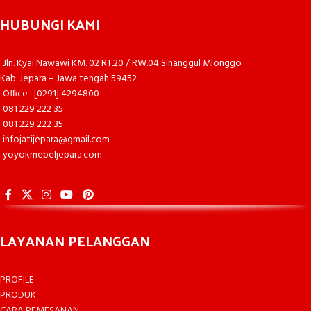
HUBUNGI KAMI
Jln. Kyai Nawawi KM. 02 RT.20 / RW.04 Sinanggul Mlonggo
Kab. Jepara – Jawa tengah 59452
Office : [0291] 4294800
081 229 222 35
081 229 222 35
infojatijepara@gmail.com
yoyokmebeljepara.com
LAYANAN PELANGGAN
PROFILE
PRODUK
CARA PEMESANAN