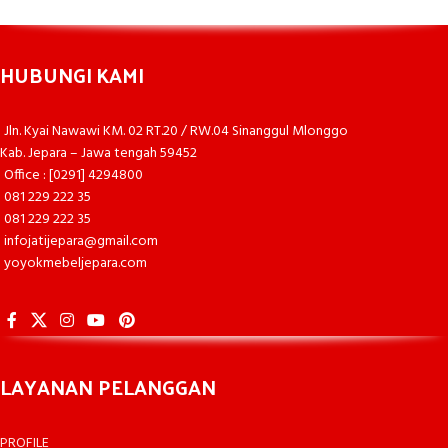
HUBUNGI KAMI
Jln. Kyai Nawawi KM. 02 RT.20 / RW.04 Sinanggul Mlonggo
Kab. Jepara – Jawa tengah 59452
Office : [0291] 4294800
081 229 222 35
081 229 222 35
infojatijepara@gmail.com
yoyokmebeljepara.com
LAYANAN PELANGGAN
PROFILE