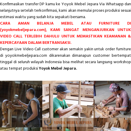
Konfirmasikan transfer DP kamu ke Yoyok Mebel Jepara Via Whatsapp dan
selanjutnya setelah terkonfirmasi, kami akan memulai proses produksi sesuai
estimasi waktu yang sudah kita sepakati bersama.
CARA AMAN BELANJA MEBEL ATAU FURNITURE DI
(yoyokmebeljepara.com), KAMI SANGAT MENGANJURKAN UNTUK
VIDEO CALL TERLEBIH DAHULU UNTUK MEMASTIKAN KEAMANAN &
KEPERCAYAAN DALAM BERTRANSAKSI.
Dengan Live Video Call customer akan semakin yakin untuk order furniture
di yoyokmebeljepara.com dikarenakan dimanapun customer bertempat
tinggal di seluruh wilayah Indonesia bisa melihat secara langsung workshop
atau tempat produksi
Yoyok Mebel Jepara.