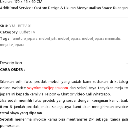
Ukuran :
170 x 45 x 60
CM
Additional Service : Custom Design & Ukuran Menyesuaikan Space Ruangan
SKU:
YMJ-BFTV 01
Category:
Buffet TV
Tags:
furniture jepara
,
mebel jati
,
mebel jepara
,
mebel jepara minimalis
,
meja tv jepara
Description
CARA ORDER :
Silahkan pilih foto produk mebel yang sudah kami sediakan di katalog
online website
yoyokmebeljepara.com
dan selanjutnya tanyakan
meja t
jepara
ini kepada kami via Telpon & Chat or Video Call Whatsapp.
Jika sudah memilih foto produk yang sesuai dengan keinginan kamu, baik
item & jumlah produk, maka selanjutnya kami akan mengirimkan invoice
total biaya yang dipesan.
Setelah menerima invoice kamu bisa mentransfer DP sebagai tanda jadi
pemesanan.