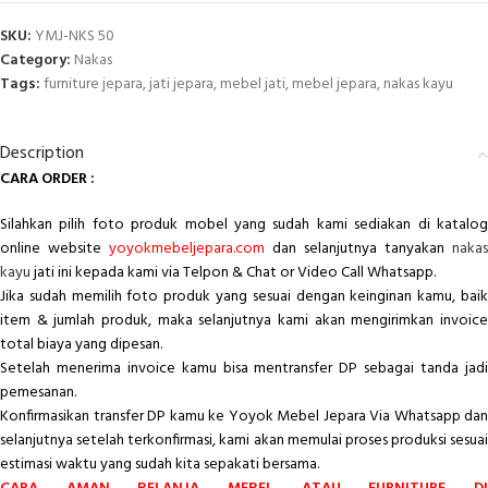
SKU:
YMJ-NKS 50
Category:
Nakas
Tags:
furniture jepara
,
jati jepara
,
mebel jati
,
mebel jepara
,
nakas kayu
Description
CARA ORDER :
Silahkan pilih foto produk mobel yang sudah kami sediakan di katalog
online website
yoyokmebeljepara.com
dan selanjutnya tanyakan
nakas
kayu
jati ini kepada kami via Telpon & Chat or Video Call Whatsapp.
Jika sudah memilih foto produk yang sesuai dengan keinginan kamu, baik
item & jumlah produk, maka selanjutnya kami akan mengirimkan invoice
total biaya yang dipesan.
Setelah menerima invoice kamu bisa mentransfer DP sebagai tanda jadi
pemesanan.
Konfirmasikan transfer DP kamu ke Yoyok Mebel Jepara Via Whatsapp dan
selanjutnya setelah terkonfirmasi, kami akan memulai proses produksi sesuai
estimasi waktu yang sudah kita sepakati bersama.