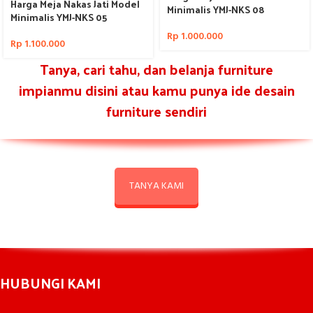
Harga Meja Nakas Jati Model
Minimalis YMJ-NKS 08
Minimalis YMJ-NKS 05
Rp
1.000.000
Rp
1.100.000
Tanya, cari tahu, dan belanja furniture
impianmu disini atau kamu punya ide desain
furniture sendiri
TANYA KAMI
HUBUNGI KAMI