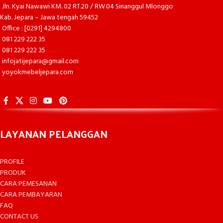
Jln. Kyai Nawawi KM. 02 RT.20 / RW.04 Sinanggul Mlonggo
Kab. Jepara – Jawa tengah 59452
Office : [0291] 4294800
081 229 222 35
081 229 222 35
infojatijepara@gmail.com
yoyokmebeljepara.com
LAYANAN PELANGGAN
PROFILE
PRODUK
CARA PEMESANAN
CARA PEMBAYARAN
FAQ
CONTACT US