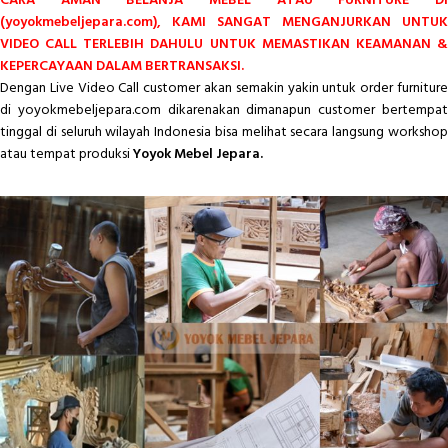
CARA AMAN BELANJA MEBEL ATAU FURNITURE DI
(yoyokmebeljepara.com), KAMI SANGAT MENGANJURKAN UNTUK
VIDEO CALL TERLEBIH DAHULU UNTUK MEMASTIKAN KEAMANAN &
KEPERCAYAAN DALAM BERTRANSAKSI.
Dengan Live Video Call customer akan semakin yakin untuk order furniture
di yoyokmebeljepara.com dikarenakan dimanapun customer bertempat
tinggal di seluruh wilayah Indonesia bisa melihat secara langsung workshop
atau tempat produksi
Yoyok Mebel Jepara.