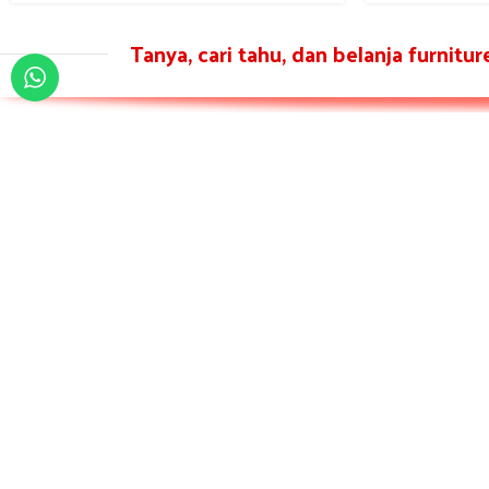
Tanya, cari tahu, dan belanja furnitu
HUBUNGI KAMI
Jln. Kyai Nawawi KM. 02 RT.20 / RW.04 Sinanggul Mlonggo
Kab. Jepara – Jawa tengah 59452
Office : [0291] 4294800
081 229 222 35
081 229 222 35
infojatijepara@gmail.com
yoyokmebeljepara.com