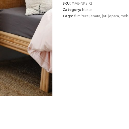
SKU:
YMJ-NKS 72
Category:
Nakas
Tags:
furniture jepara
,
jati jepara
,
mebe