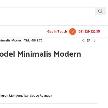
Get In Touch
:
081 229 222 35
nimalis Modern YMJ-NKS 72
odel Minimalis Modern
 Ukuran Menyesuaikan Space Ruangan