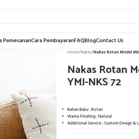
a Pemesanan
Cara Pembayaran
FAQ
Blog
Contact Us
Home
/
Nakas
/
Nakas Rotan Model Mi
Nakas Rotan M
YMJ-NKS 72
Bahan Baku : Rotan
Warna Finishing : Natural
Additional Service : Custom Design &