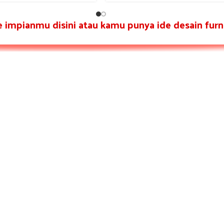
re impianmu disini atau kamu punya ide desain furni
LAYANAN PELANGGAN
PROFILE
PRODUK
CARA PEMESANAN
CARA PEMBAYARAN
FAQ
CONTACT US