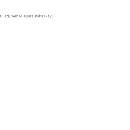
l jati
,
mebel jepara
,
nakas kayu