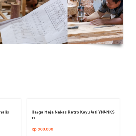
malis
Harga Meja Nakas Retro Kayu Jati YMJ-NKS
Na
11
Ko
Rp
900.000
Rp