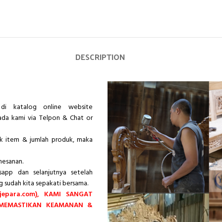
DESCRIPTION
di katalog online website
pada kami via Telpon & Chat or
ik item & jumlah produk, maka
mesanan.
app dan selanjutnya setelah
g sudah kita sepakati bersama.
epara.com), KAMI SANGAT
 MEMASTIKAN KEAMANAN &