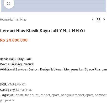
Click to enlarge
Home
/
Lemari Hias
Lemari Hias Klasik Kayu Jati YMJ-LMH 01
Rp
24.000.000
Bahan Baku : Kayu Jati
Warna Finishing : Natural
Additional Service : Custom Design & Ukuran Menyesuaikan Space Ruangan
SKU:
YMJ-LMH 01
Category:
Lemari Hias
Tags:
jati jepara
,
mebel jati
,
mebel jepara
,
pengrajin mebel jepara
,
perabot
jati jepara