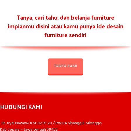
Tanya, cari tahu, dan belanja furniture
impianmu disini atau kamu punya ide desain
furniture sendiri
TANYA KAMI
HUBUNGI KAMI
Jln. Kyai Nawawi KM. 02 RT.20 / RW.04 Sinanggul Mlonggo
Kab. Jepara – Jawa tengah 59452