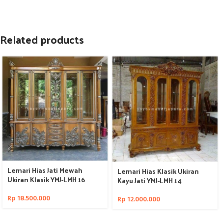
Related products
Lemari Hias Jati Mewah
Lemari Hias Klasik Ukiran
Ukiran Klasik YMJ-LMH 16
Kayu Jati YMJ-LMH 14
Rp
18.500.000
Rp
12.000.000