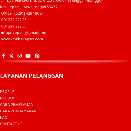
Jln. Kyai Nawawi KM. 02 RT.20 / RW.04 Sinanggul Mlonggo
Kab. Jepara – Jawa tengah 59452
Office : [0291] 4294800
081 229 222 35
081 229 222 35
infojatijepara@gmail.com
yoyokmebeljepara.com
LAYANAN PELANGGAN
PROFILE
PRODUK
CARA PEMESANAN
CARA PEMBAYARAN
FAQ
CONTACT US