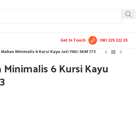
Get In Touch
:
081 229 222 35
 Makan Minimalis 6 Kursi Kayu Jati YMJ-SKM 173
 Minimalis 6 Kursi Kayu
73