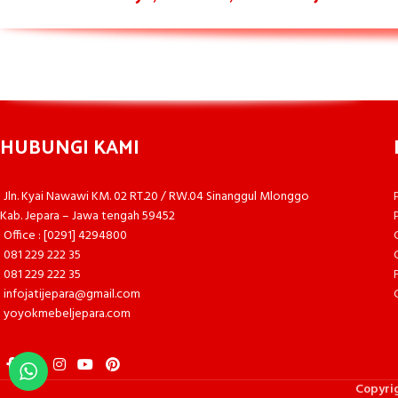
HUBUNGI KAMI
Jln. Kyai Nawawi KM. 02 RT.20 / RW.04 Sinanggul Mlonggo
Kab. Jepara – Jawa tengah 59452
Office : [0291] 4294800
081 229 222 35
081 229 222 35
infojatijepara@gmail.com
yoyokmebeljepara.com
Copyri