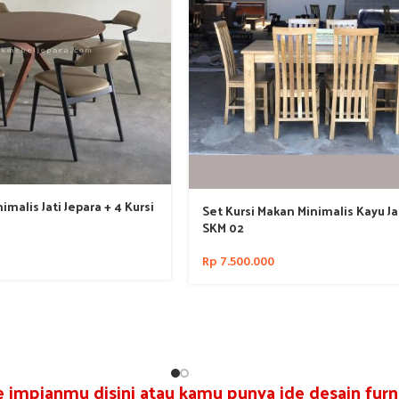
malis Jati Jepara + 4 Kursi
Set Kursi Makan Minimalis Kayu Jat
SKM 02
Rp
7.500.000
re impianmu disini atau kamu punya ide desain furni