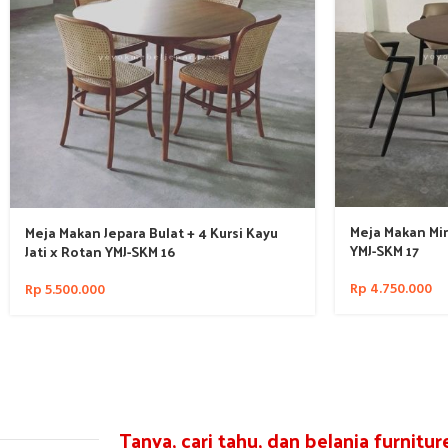
Meja Makan Mini
Meja Makan Jepara Bulat + 4 Kursi Kayu
YMJ-SKM 17
Jati x Rotan YMJ-SKM 16
Rp
4.750.000
Rp
5.500.000
Tanya, cari tahu, dan belanja furnitu