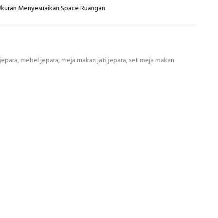
 Ukuran Menyesuaikan Space Ruangan
 jepara
,
mebel jepara
,
meja makan jati jepara
,
set meja makan