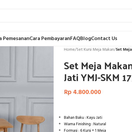
a Pemesanan
Cara Pembayaran
FAQ
Blog
Contact Us
Home
/
Set Kursi Meja Makan
/
Set Meja
Set Meja Makan
Jati YMJ-SKM 1
Rp
4.800.000
Bahan Baku : Kayu Jati
Warna Finishing : Natural
Formasi : 6 Kursi + 1 Meja