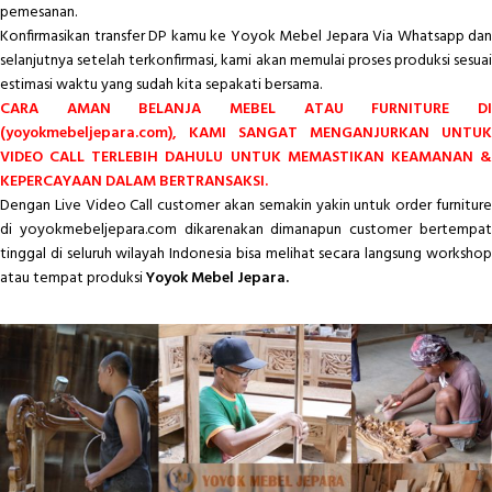
pemesanan.
Konfirmasikan transfer DP kamu ke Yoyok Mebel Jepara Via Whatsapp dan
selanjutnya setelah terkonfirmasi, kami akan memulai proses produksi sesuai
estimasi waktu yang sudah kita sepakati bersama.
CARA AMAN BELANJA MEBEL ATAU FURNITURE DI
(yoyokmebeljepara.com), KAMI SANGAT MENGANJURKAN UNTUK
VIDEO CALL TERLEBIH DAHULU UNTUK MEMASTIKAN KEAMANAN &
KEPERCAYAAN DALAM BERTRANSAKSI.
Dengan Live Video Call customer akan semakin yakin untuk order furniture
di yoyokmebeljepara.com dikarenakan dimanapun customer bertempat
tinggal di seluruh wilayah Indonesia bisa melihat secara langsung workshop
atau tempat produksi
Yoyok Mebel Jepara.