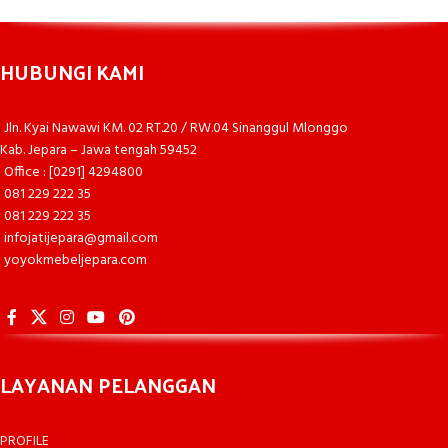
HUBUNGI KAMI
Jln. Kyai Nawawi KM. 02 RT.20 / RW.04 Sinanggul Mlonggo
Kab. Jepara – Jawa tengah 59452
Office : [0291] 4294800
081 229 222 35
081 229 222 35
infojatijepara@gmail.com
yoyokmebeljepara.com
LAYANAN PELANGGAN
PROFILE