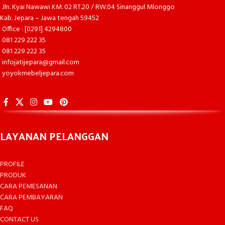
Jln. Kyai Nawawi KM. 02 RT.20 / RW.04 Sinanggul Mlonggo
Kab. Jepara – Jawa tengah 59452
Office : [0291] 4294800
081 229 222 35
081 229 222 35
infojatijepara@gmail.com
yoyokmebeljepara.com
LAYANAN PELANGGAN
PROFILE
PRODUK
CARA PEMESANAN
CARA PEMBAYARAN
FAQ
CONTACT US