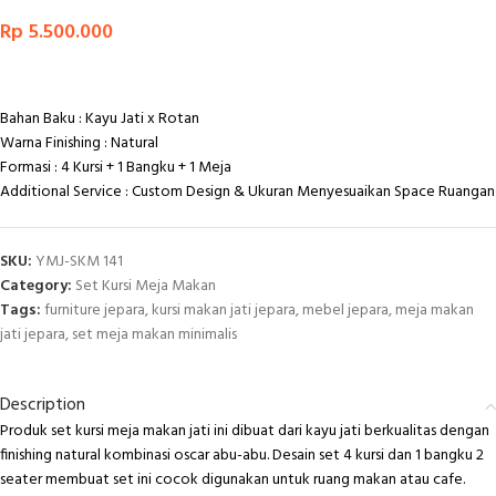
Rp
5.500.000
Bahan Baku : Kayu Jati x Rotan
Warna Finishing : Natural
Formasi : 4 Kursi + 1 Bangku + 1 Meja
Additional Service : Custom Design & Ukuran Menyesuaikan Space Ruangan
SKU:
YMJ-SKM 141
Category:
Set Kursi Meja Makan
Tags:
furniture jepara
,
kursi makan jati jepara
,
mebel jepara
,
meja makan
jati jepara
,
set meja makan minimalis
Description
Produk set kursi meja makan jati ini dibuat dari kayu jati berkualitas dengan
finishing natural kombinasi oscar abu-abu. Desain set 4 kursi dan 1 bangku 2
seater membuat set ini cocok digunakan untuk ruang makan atau cafe.