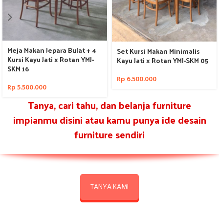
Meja Makan Jepara Bulat + 4
Set Kursi Makan Minimalis
Kursi Kayu Jati x Rotan YMJ-
Kayu Jati x Rotan YMJ-SKM 05
SKM 16
Rp
6.500.000
Rp
5.500.000
Tanya, cari tahu, dan belanja furniture
impianmu disini atau kamu punya ide desain
furniture sendiri
TANYA KAMI