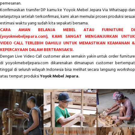
pemesanan.
Konfirmasikan transfer DP kamu ke Yoyok Mebel Jepara Via Whatsapp dan
selanjutnya setelah terkonfirmasi, kami akan memulai proses produksi sesuai
estimasi waktu yang sudah kita sepakati bersama.
CARA AMAN BELANJA MEBEL ATAU FURNITURE DI
(yoyokmebeljepara.com), KAMI SANGAT MENGANJURKAN UNTUK
VIDEO CALL TERLEBIH DAHULU UNTUK MEMASTIKAN KEAMANAN &
KEPERCAYAAN DALAM BERTRANSAKSI.
Dengan Live Video Call customer akan semakin yakin untuk order furniture
di yoyokmebeljepara.com dikarenakan dimanapun customer bertempat
tinggal di seluruh wilayah Indonesia bisa melihat secara langsung workshop
atau tempat produksi
Yoyok Mebel Jepara.