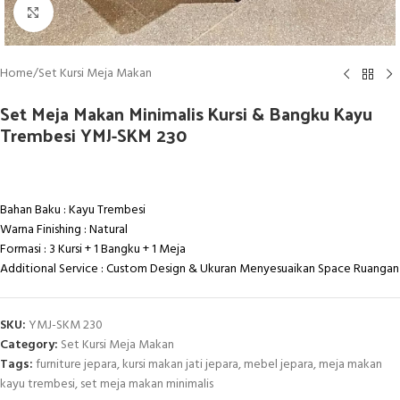
Click to enlarge
Home
/
Set Kursi Meja Makan
Set Meja Makan Minimalis Kursi & Bangku Kayu
Trembesi YMJ-SKM 230
Bahan Baku : Kayu Trembesi
Warna Finishing : Natural
Formasi : 3 Kursi + 1 Bangku + 1 Meja
Additional Service : Custom Design & Ukuran Menyesuaikan Space Ruangan
SKU:
YMJ-SKM 230
Category:
Set Kursi Meja Makan
Tags:
furniture jepara
,
kursi makan jati jepara
,
mebel jepara
,
meja makan
kayu trembesi
,
set meja makan minimalis