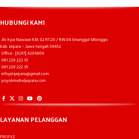
HUBUNGI KAMI
Jln. Kyai Nawawi KM. 02 RT.20 / RW.04 Sinanggul Mlonggo
Kab. Jepara – Jawa tengah 59452
Office : [0291] 4294800
081 229 222 35
081 229 222 35
infojatijepara@gmail.com
yoyokmebeljepara.com
LAYANAN PELANGGAN
PROFILE