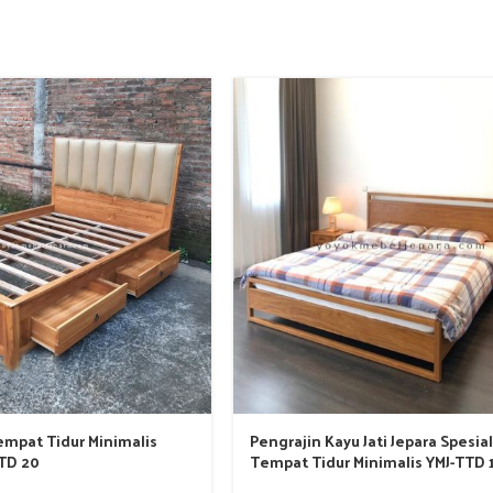
empat Tidur Minimalis
Pengrajin Kayu Jati Jepara Spesial
TTD 20
Tempat Tidur Minimalis YMJ-TTD 