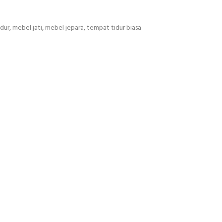
idur
,
mebel jati
,
mebel jepara
,
tempat tidur biasa