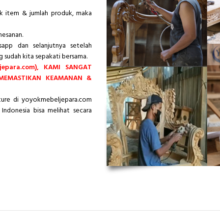
ik item & jumlah produk, maka
mesanan.
app dan selanjutnya setelah
g sudah kita sepakati bersama.
epara.com), KAMI SANGAT
 MEMASTIKAN KEAMANAN &
iture di yoyokmebeljepara.com
Indonesia bisa melihat secara