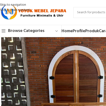
Skip to navigation
Skip to main content
Browse Categories
Home
Profile
Produk
Car