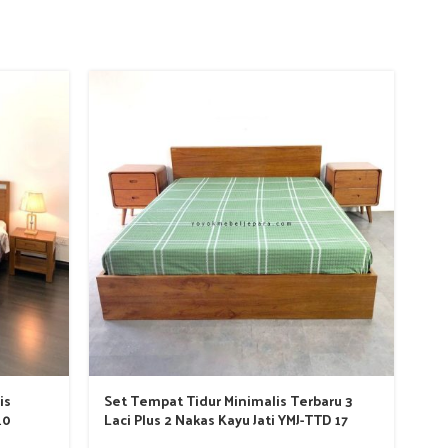
is
Set Tempat Tidur Minimalis Terbaru 3
Te
10
Laci Plus 2 Nakas Kayu Jati YMJ-TTD 17
YM