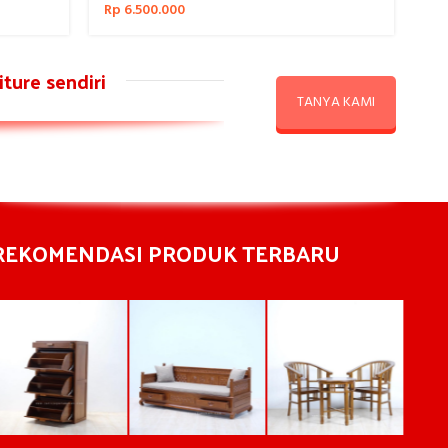
Rp
6.500.000
Rp
ture sendiri
TANYA KAMI
REKOMENDASI PRODUK TERBARU