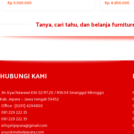
Rp
5.500.000
Rp
4.850.000
Tanya, cari tahu, dan belanja furnitu
HUBUNGI KAMI
Jln. Kyai Nawawi KM. 02 RT.20 / RW.04 Sinanggul Mlonggo
Kab. Jepara – Jawa tengah 59452
Office : [0291] 4294800
081 229 222 35
081 229 222 35
infojatijepara@gmail.com
yoyokmebeljepara.com