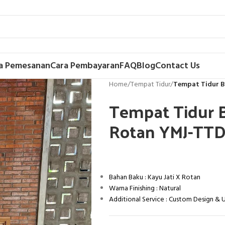
a Pemesanan
Cara Pembayaran
FAQ
Blog
Contact Us
Home
/
Tempat Tidur
/
Tempat Tidur B
Tempat Tidur B
Rotan YMJ-TTD
Bahan Baku : Kayu Jati X Rotan
Warna Finishing : Natural
Additional Service : Custom Design &