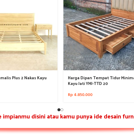
imalis Plus 2 Nakas Kayu
Harga Dipan Tempat Tidur Minima
8
Kayu Jati YMJ-TTD 20
Rp
4.850.000
re impianmu disini atau kamu punya ide desain furni