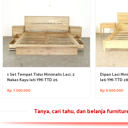
1 Set Tempat Tidur Minimalis Laci, 2
Dipan Laci Min
Nakas Kayu Jati YMJ-TTD 26
Jati YMJ-TTD 2
Rp
7.500.000
Rp
6.500.000
Tanya, cari tahu, dan belanja furnitu