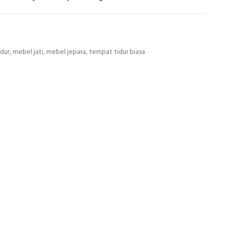
idur
,
mebel jati
,
mebel jepara
,
tempat tidur biasa