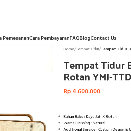
a Pemesanan
Cara Pembayaran
FAQ
Blog
Contact Us
Home
/
Tempat Tidur
/
Tempat Tidur B
Tempat Tidur B
Rotan YMJ-TTD
Rp
4.600.000
Bahan Baku : Kayu Jati X Rotan
Warna Finishing : Natural
Additional Service : Custom Design &