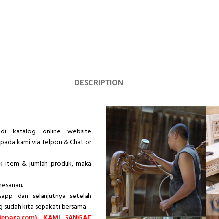
DESCRIPTION
di katalog online website
epada kami via Telpon & Chat or
ik item & jumlah produk, maka
mesanan.
app dan selanjutnya setelah
g sudah kita sepakati bersama.
epara.com), KAMI SANGAT