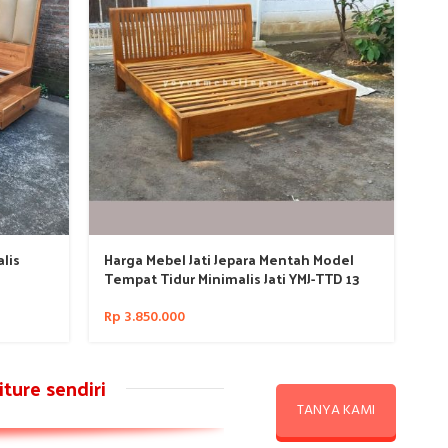
lis
Harga Mebel Jati Jepara Mentah Model
Ha
Tempat Tidur Minimalis Jati YMJ-TTD 13
Ja
Rp
3.850.000
Rp
ture sendiri
TANYA KAMI