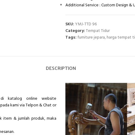
Additional Service : Custom Design &
SKU:
YMJ-TTD 96
Category:
Tempat Tidur
Tags:
furniture jepara
,
harga tempat t
DESCRIPTION
di katalog online website
epada kami via Telpon & Chat or
ik item & jumlah produk, maka
mesanan.