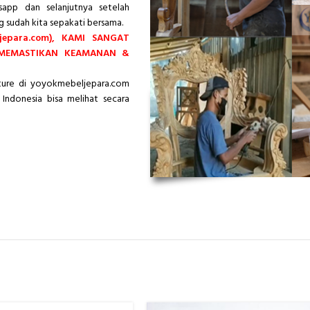
app dan selanjutnya setelah
g sudah kita sepakati bersama.
epara.com), KAMI SANGAT
 MEMASTIKAN KEAMANAN &
iture di yoyokmebeljepara.com
Indonesia bisa melihat secara