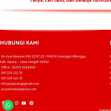
HUBUNGI KAMI
Jln. Kyai Nawawi KM. 02 RT.20 / RW.04 Sinanggul Mlonggo
Kab. Jepara – Jawa tengah 59452
Office : [0291] 4294800
081 229 222 35
081 229 222 35
infojatijepara@gmail.com
yoyokmebeljepara.com
Copyri