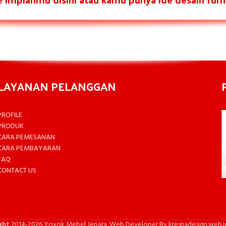
LAYANAN PELANGGAN
PROFILE
PRODUK
CARA PEMESANAN
CARA PEMBAYARAN
FAQ
CONTACT US
ght
2014-2026 Yoyok Mebel Jepara. Web Developer By kresnadesign.web.i