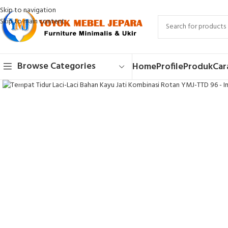
Skip to navigation
Skip to main content
Browse Categories
Home
Profile
Produk
Car
Click to enlarge