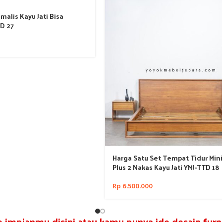
malis Kayu Jati Bisa
D 27
Harga Satu Set Tempat Tidur Min
Plus 2 Nakas Kayu Jati YMJ-TTD 18
Rp
6.500.000
re impianmu disini atau kamu punya ide desain furni