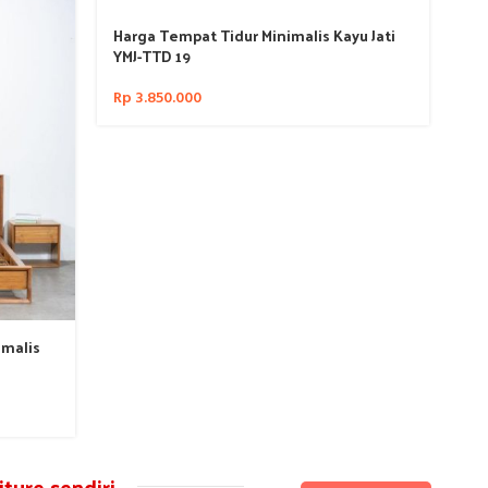
Harga Tempat Tidur Minimalis Kayu Jati
Ju
YMJ-TTD 19
Ti
Rp
3.850.000
Rp
imalis
ture sendiri