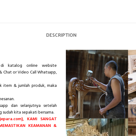
DESCRIPTION
di katalog online website
& Chat or Video Call Whatsapp,
ik item & jumlah produk, maka
mesanan.
app dan selanjutnya setelah
g sudah kita sepakati bersama.
epara.com), KAMI SANGAT
 MEMASTIKAN KEAMANAN &