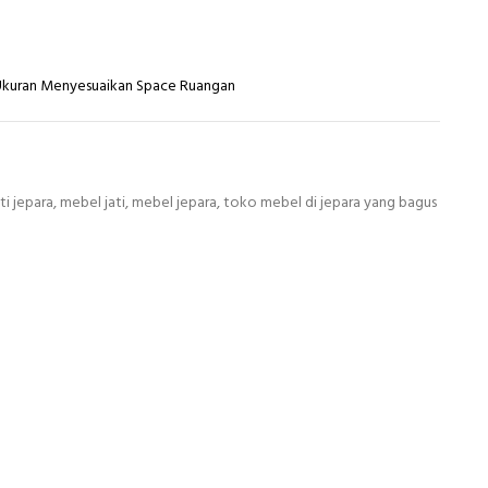
 Ukuran Menyesuaikan Space Ruangan
ti jepara
,
mebel jati
,
mebel jepara
,
toko mebel di jepara yang bagus