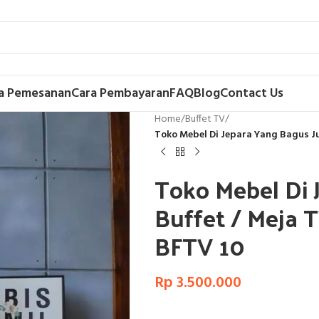
a Pemesanan
Cara Pembayaran
FAQ
Blog
Contact Us
Home
/
Buffet TV
/
Toko Mebel Di Jepara Yang Bagus Ju
Toko Mebel Di 
Buffet / Meja 
BFTV 10
Rp
3.500.000