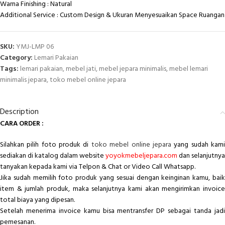
Warna Finishing : Natural
Additional Service : Custom Design & Ukuran Menyesuaikan Space Ruangan
SKU:
YMJ-LMP 06
Category:
Lemari Pakaian
Tags:
lemari pakaian
,
mebel jati
,
mebel jepara minimalis
,
mebel lemari
minimalis jepara
,
toko mebel online jepara
Description
CARA ORDER :
Silahkan pilih foto produk di
toko mebel online jepara
yang sudah kam
sediakan di katalog dalam website
yoyokmebeljepara.com
dan selanjutnya
tanyakan kepada kami via Telpon & Chat or Video Call Whatsapp.
Jika sudah memilih foto produk yang sesuai dengan keinginan kamu, baik
item & jumlah produk, maka selanjutnya kami akan mengirimkan invoice
total biaya yang dipesan.
Setelah menerima invoice kamu bisa mentransfer DP sebagai tanda jadi
pemesanan.