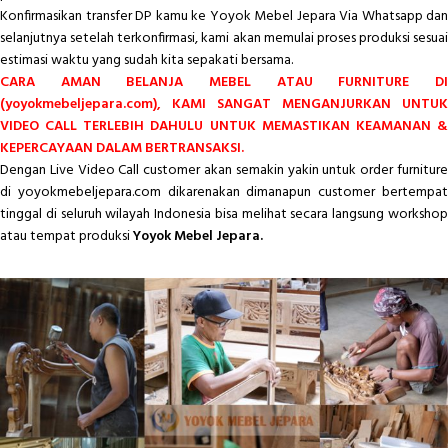
Konfirmasikan transfer DP kamu ke Yoyok Mebel Jepara Via Whatsapp dan
selanjutnya setelah terkonfirmasi, kami akan memulai proses produksi sesuai
estimasi waktu yang sudah kita sepakati bersama.
CARA AMAN BELANJA MEBEL ATAU FURNITURE DI
(yoyokmebeljepara.com), KAMI SANGAT MENGANJURKAN UNTUK
VIDEO CALL TERLEBIH DAHULU UNTUK MEMASTIKAN KEAMANAN &
KEPERCAYAAN DALAM BERTRANSAKSI.
Dengan Live Video Call customer akan semakin yakin untuk order furniture
di yoyokmebeljepara.com dikarenakan dimanapun customer bertempat
tinggal di seluruh wilayah Indonesia bisa melihat secara langsung workshop
atau tempat produksi
Yoyok Mebel Jepara.