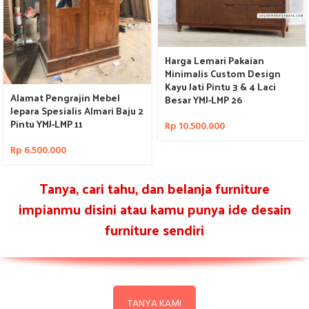
Harga Lemari Pakaian
Minimalis Custom Design
Kayu Jati Pintu 3 & 4 Laci
Alamat Pengrajin Mebel
Besar YMJ-LMP 26
Jepara Spesialis Almari Baju 2
Pintu YMJ-LMP 11
Rp
10.500.000
Rp
6.500.000
Tanya, cari tahu, dan belanja furniture
impianmu disini atau kamu punya ide desain
furniture sendiri
TANYA KAMI