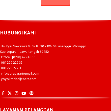
HUBUNGI KAMI
Jln. Kyai Nawawi KM. 02 RT.20 / RW.04 Sinanggul Mlonggo
Kab. Jepara – Jawa tengah 59452
Office : [0291] 4294800
081 229 222 35
081 229 222 35
infojatijepara@gmail.com
yoyokmebeljepara.com
LAYANAN PELANGGAN