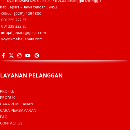
Jln. Kyai Nawawi KM. 02 RT.20 / RW.04 Sinanggul Mlonggo
Kab. Jepara – Jawa tengah 59452
Office : [0291] 4294800
081 229 222 35
081 229 222 35
infojatijepara@gmail.com
yoyokmebeljepara.com
LAYANAN PELANGGAN
PROFILE
PRODUK
CARA PEMESANAN
CARA PEMBAYARAN
FAQ
CONTACT US