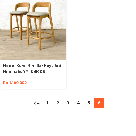
Model Kursi Mini Bar Kayu Jati
Minimalis YMJ KBR 08
Rp
1.100.000
←
1
2
3
4
5
6