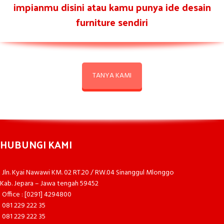
impianmu disini atau kamu punya ide desain
furniture sendiri
TANYA KAMI
HUBUNGI KAMI
Jln. Kyai Nawawi KM. 02 RT.20 / RW.04 Sinanggul Mlonggo
Kab. Jepara – Jawa tengah 59452
Office : [0291] 4294800
081 229 222 35
081 229 222 35