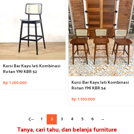
Kursi Bar Kayu Jati Kombinasi
Rotan YMJ KBR 52
Kursi Bar Kayu Jati Kombinasi
Rp
1.200.000
Rotan YMJ KBR 54
Rp
1.100.000
←
1
2
3
4
5
6
→
Tanya, cari tahu, dan belanja furniture