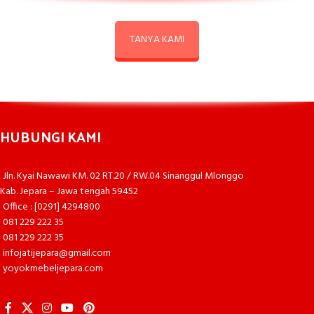
TANYA KAMI
HUBUNGI KAMI
Jln. Kyai Nawawi KM. 02 RT.20 / RW.04 Sinanggul Mlonggo
Kab. Jepara – Jawa tengah 59452
Office : [0291] 4294800
081 229 222 35
081 229 222 35
infojatijepara@gmail.com
yoyokmebeljepara.com