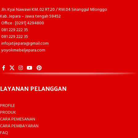
Jln. Kyai Nawawi KM. 02 RT.20 / RW.04 Sinanggul Mlonggo
Kab. Jepara – Jawa tengah 59452
Office : [0291] 4294800
081 229 222 35
081 229 222 35
infojatijepara@gmail.com
yoyokmebeljepara.com
LAYANAN PELANGGAN
PROFILE
PRODUK
CARA PEMESANAN
CARA PEMBAYARAN
FAQ