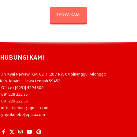
TANYA KAMI
HUBUNGI KAMI
Jln. Kyai Nawawi KM. 02 RT.20 / RW.04 Sinanggul Mlonggo
Kab. Jepara – Jawa tengah 59452
Office : [0291] 4294800
081 229 222 35
081 229 222 35
infojatijepara@gmail.com
yoyokmebeljepara.com