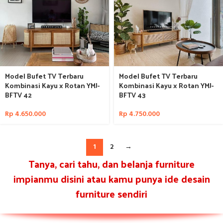
Model Bufet TV Terbaru
Model Bufet TV Terbaru
Kombinasi Kayu x Rotan YMJ-
Kombinasi Kayu x Rotan YMJ-
BFTV 42
BFTV 43
Rp
4.650.000
Rp
4.750.000
1
2
→
Tanya, cari tahu, dan belanja furniture
impianmu disini atau kamu punya ide desain
furniture sendiri