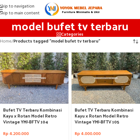
Skip to navigation
Skip to main content
model bufet tv terbaru
Categories
Home
/
Products tagged “model bufet tv terbaru”
Bufet TV Terbaru Kombinasi
Bufet TV Terbaru Kombinasi
Kayu x Rotan Model Retro
Kayu x Rotan Model Retro
Vintage YMJ-BFTV 104
Vintage YMJ-BFTV 105
Rp
4.200.000
Rp
4.000.000