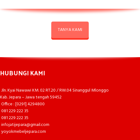
TANYA KAMI
HUBUNGI KAMI
Jln. Kyai Nawawi KM. 02 RT.20 / RW.04 Sinanggul Mlonggo
Kab. Jepara – Jawa tengah 59452
Office : [0291] 4294800
081 229 222 35
081 229 222 35
infojatijepara@gmail.com
yoyokmebeljepara.com