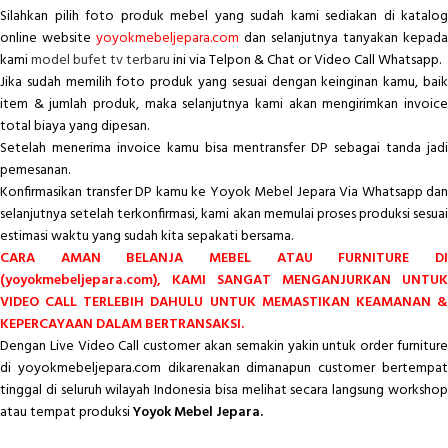
Silahkan pilih foto produk mebel yang sudah kami sediakan di katalog
online website
yoyokmebeljepara.com
dan selanjutnya tanyakan kepada
kami
model bufet tv terbaru
ini via Telpon & Chat or Video Call Whatsapp.
Jika sudah memilih foto produk yang sesuai dengan keinginan kamu, baik
item & jumlah produk, maka selanjutnya kami akan mengirimkan invoice
total biaya yang dipesan.
Setelah menerima invoice kamu bisa mentransfer DP sebagai tanda jadi
pemesanan.
Konfirmasikan transfer DP kamu ke Yoyok Mebel Jepara Via Whatsapp dan
selanjutnya setelah terkonfirmasi, kami akan memulai proses produksi sesuai
estimasi waktu yang sudah kita sepakati bersama.
CARA AMAN BELANJA MEBEL ATAU FURNITURE DI
(yoyokmebeljepara.com), KAMI SANGAT MENGANJURKAN UNTUK
VIDEO CALL TERLEBIH DAHULU UNTUK MEMASTIKAN KEAMANAN &
KEPERCAYAAN DALAM BERTRANSAKSI.
Dengan Live Video Call customer akan semakin yakin untuk order furniture
di yoyokmebeljepara.com dikarenakan dimanapun customer bertempat
tinggal di seluruh wilayah Indonesia bisa melihat secara langsung workshop
atau tempat produksi
Yoyok Mebel Jepara.