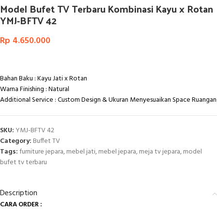
Model Bufet TV Terbaru Kombinasi Kayu x Rotan
YMJ-BFTV 42
Rp
4.650.000
Bahan Baku : Kayu Jati x Rotan
Warna Finishing : Natural
Additional Service : Custom Design & Ukuran Menyesuaikan Space Ruangan
SKU:
YMJ-BFTV 42
Category:
Buffet TV
Tags:
furniture jepara
,
mebel jati
,
mebel jepara
,
meja tv jepara
,
model
bufet tv terbaru
Description
CARA ORDER :