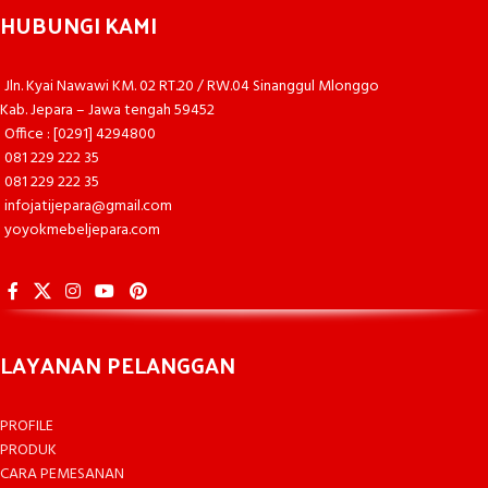
HUBUNGI KAMI
Jln. Kyai Nawawi KM. 02 RT.20 / RW.04 Sinanggul Mlonggo
Kab. Jepara – Jawa tengah 59452
Office : [0291] 4294800
081 229 222 35
081 229 222 35
infojatijepara@gmail.com
yoyokmebeljepara.com
LAYANAN PELANGGAN
PROFILE
PRODUK
CARA PEMESANAN