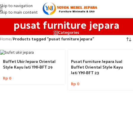
Skip to navigation
Skip to main content
pusat furniture jepara
Categories
Home
/
Products tagged “pusat furniture jepara”
Buffet Ukir Jepara Oriental
Pusat Furniture Jepara Jual
Style Kayu Jati YMJ-BFT 29
Buffet Oriental Style Kayu
Jati YMJ-BFT 23
Rp
0
Rp
0