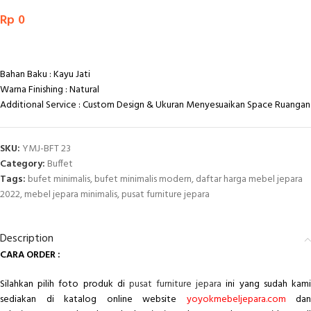
Rp
0
Bahan Baku : Kayu Jati
Warna Finishing : Natural
Additional Service : Custom Design & Ukuran Menyesuaikan Space Ruangan
SKU:
YMJ-BFT 23
Category:
Buffet
Tags:
bufet minimalis
,
bufet minimalis modern
,
daftar harga mebel jepara
2022
,
mebel jepara minimalis
,
pusat furniture jepara
Description
CARA ORDER :
Silahkan pilih foto produk di
pusat furniture jepara
ini yang sudah kam
sediakan di katalog online website
yoyokmebeljepara.com
dan