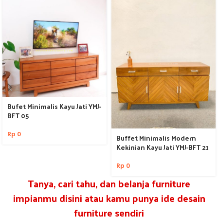
Bufet Minimalis Kayu Jati YMJ-
BFT 05
Rp
0
Buffet Minimalis Modern
Kekinian Kayu Jati YMJ-BFT 21
Rp
0
Tanya, cari tahu, dan belanja furniture
impianmu disini atau kamu punya ide desain
furniture sendiri