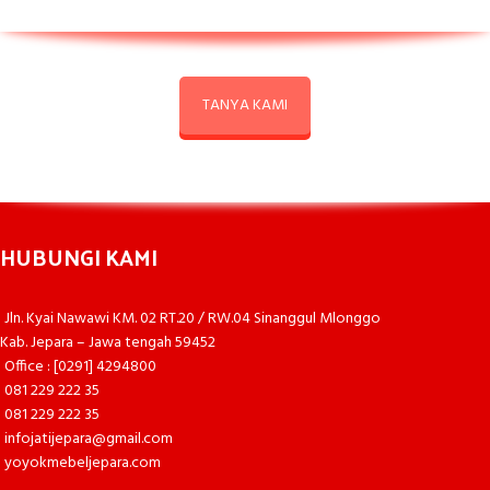
TANYA KAMI
HUBUNGI KAMI
Jln. Kyai Nawawi KM. 02 RT.20 / RW.04 Sinanggul Mlonggo
Kab. Jepara – Jawa tengah 59452
Office : [0291] 4294800
081 229 222 35
081 229 222 35
infojatijepara@gmail.com
yoyokmebeljepara.com