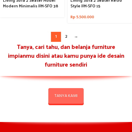
Living Sofa 2 Seater Model
Living Sofa 2 Seater Retro
Modern Minimalis JJM-SFO 38
Style JJM-SFO 15
Rp
5.500.000
1
2
→
Tanya, cari tahu, dan belanja furniture
impianmu disini atau kamu punya ide desain
furniture sendiri
TANYA KAMI