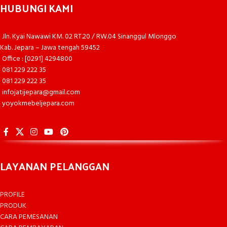
HUBUNGI KAMI
Jln. Kyai Nawawi KM. 02 RT.20 / RW.04 Sinanggul Mlonggo
Kab. Jepara – Jawa tengah 59452
Office : [0291] 4294800
081 229 222 35
081 229 222 35
infojatijepara@gmail.com
yoyokmebeljepara.com
LAYANAN PELANGGAN
PROFILE
PRODUK
CARA PEMESANAN