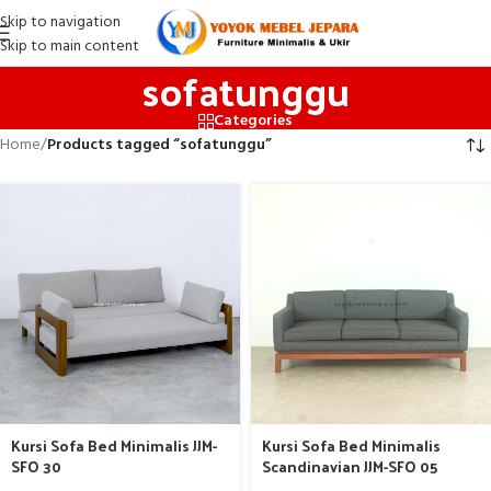
Skip to navigation
Skip to main content
sofatunggu
Categories
Home
/
Products tagged “sofatunggu”
Kursi Sofa Bed Minimalis JJM-
Kursi Sofa Bed Minimalis
SFO 30
Scandinavian JJM-SFO 05