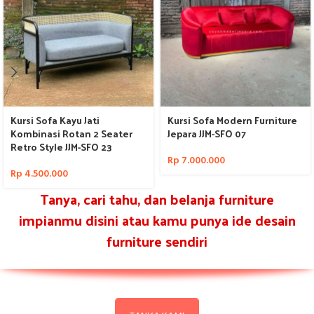
Kursi Sofa Kayu Jati
Kursi Sofa Modern Furniture
Kombinasi Rotan 2 Seater
Jepara JJM-SFO 07
Retro Style JJM-SFO 23
Rp
7.000.000
Rp
4.500.000
Tanya, cari tahu, dan belanja furniture
impianmu disini atau kamu punya ide desain
furniture sendiri