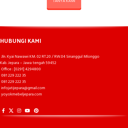
TANYA KAMI
HUBUNGI KAMI
Jln. Kyai Nawawi KM. 02 RT.20 / RW.04 Sinanggul Mlonggo
Kab. Jepara – Jawa tengah 59452
Office : [0291] 4294800
081 229 222 35
081 229 222 35
infojatijepara@gmail.com
yoyokmebeljepara.com