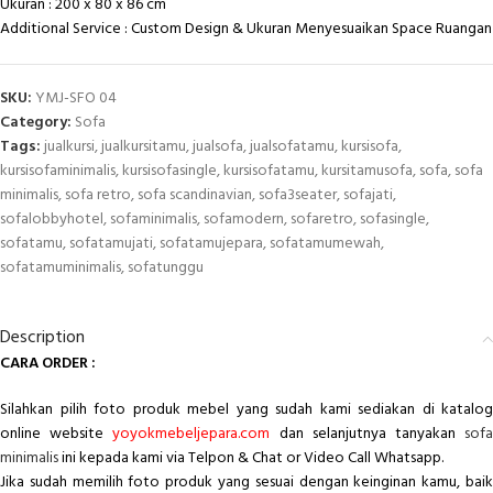
Ukuran : 200 x 80 x 86 cm
Additional Service : Custom Design & Ukuran Menyesuaikan Space Ruangan
SKU:
YMJ-SFO 04
Category:
Sofa
Tags:
jualkursi
,
jualkursitamu
,
jualsofa
,
jualsofatamu
,
kursisofa
,
kursisofaminimalis
,
kursisofasingle
,
kursisofatamu
,
kursitamusofa
,
sofa
,
sofa
minimalis
,
sofa retro
,
sofa scandinavian
,
sofa3seater
,
sofajati
,
sofalobbyhotel
,
sofaminimalis
,
sofamodern
,
sofaretro
,
sofasingle
,
sofatamu
,
sofatamujati
,
sofatamujepara
,
sofatamumewah
,
sofatamuminimalis
,
sofatunggu
Description
CARA ORDER :
Silahkan pilih foto produk mebel yang sudah kami sediakan di katalog
online website
yoyokmebeljepara.com
dan selanjutnya tanyakan
sof
minimalis
ini kepada kami via Telpon & Chat or Video Call Whatsapp.
Jika sudah memilih foto produk yang sesuai dengan keinginan kamu, baik