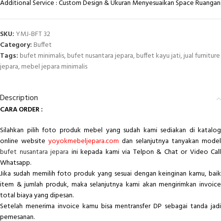
Additional Service : Custom Design & Ukuran Menyesuaikan Space Ruangan
SKU:
YMJ-BFT 32
Category:
Buffet
Tags:
bufet minimalis
,
bufet nusantara jepara
,
buffet kayu jati
,
jual furniture
jepara
,
mebel jepara minimalis
Description
CARA ORDER :
Silahkan pilih foto produk mebel yang sudah kami sediakan di katalog
online website
yoyokmebeljepara.com
dan selanjutnya tanyakan model
bufet nusantara jepara
ini kepada kami via Telpon & Chat or Video Call
Whatsapp.
Jika sudah memilih foto produk yang sesuai dengan keinginan kamu, baik
item & jumlah produk, maka selanjutnya kami akan mengirimkan invoice
total biaya yang dipesan.
Setelah menerima invoice kamu bisa mentransfer DP sebagai tanda jadi
pemesanan.