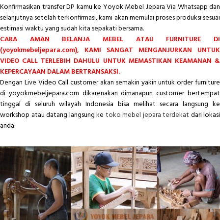
Konfirmasikan transfer DP kamu ke Yoyok Mebel Jepara Via Whatsapp dan
selanjutnya setelah terkonfirmasi, kami akan memulai proses produksi sesuai
estimasi waktu yang sudah kita sepakati bersama.
CARA AMAN BELANJA MEBEL ATAU FURNITURE DI
(yoyokmebeljepara.com), KAMI SANGAT MENGANJURKAN UNTUK
VIDEO CALL TERLEBIH DAHULU UNTUK MEMASTIKAN KEAMANAN &
KEPERCAYAAN DALAM BERTRANSAKSI.
Dengan Live Video Call customer akan semakin yakin untuk order furniture
di yoyokmebeljepara.com dikarenakan dimanapun customer bertempat
tinggal di seluruh wilayah Indonesia bisa melihat secara langsung ke
workshop atau datang langsung ke
toko mebel jepara terdekat
dari lokasi
anda.