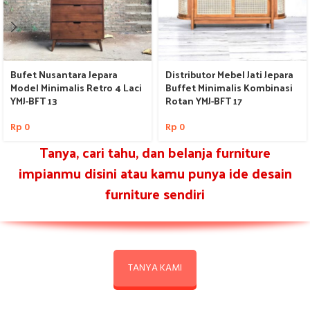
Bufet Nusantara Jepara
Distributor Mebel Jati Jepara
Model Minimalis Retro 4 Laci
Buffet Minimalis Kombinasi
YMJ-BFT 13
Rotan YMJ-BFT 17
Rp
0
Rp
0
Tanya, cari tahu, dan belanja furniture
impianmu disini atau kamu punya ide desain
furniture sendiri
TANYA KAMI