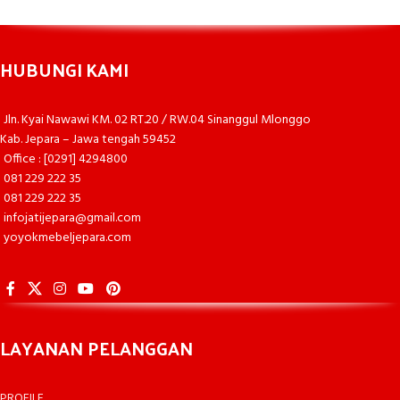
HUBUNGI KAMI
Jln. Kyai Nawawi KM. 02 RT.20 / RW.04 Sinanggul Mlonggo
Kab. Jepara – Jawa tengah 59452
Office : [0291] 4294800
081 229 222 35
081 229 222 35
infojatijepara@gmail.com
yoyokmebeljepara.com
LAYANAN PELANGGAN
PROFILE