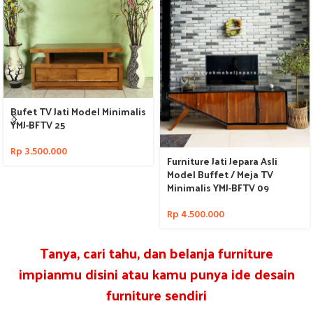
Bufet TV Jati Model Minimalis
YMJ-BFTV 25
Rp
3.500.000
Furniture Jati Jepara Asli
Model Buffet / Meja TV
Minimalis YMJ-BFTV 09
Rp
4.500.000
Tanya, cari tahu, dan belanja furniture
impianmu disini atau kamu punya ide desain
furniture sendiri