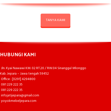
TANYA KAMI
HUBUNGI KAMI
Jln. Kyai Nawawi KM. 02 RT.20 / RW.04 Sinanggul Mlonggo
Kab. Jepara – Jawa tengah 59452
Office : [0291] 4294800
081 229 222 35
081 229 222 35
infojatijepara@gmail.com
yoyokmebeljepara.com