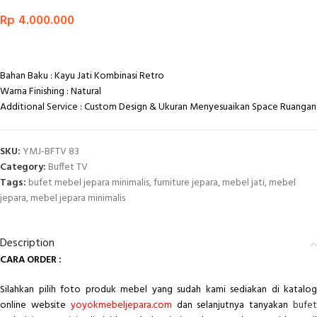
Rp
4.000.000
Bahan Baku : Kayu Jati Kombinasi Retro
Warna Finishing : Natural
Additional Service : Custom Design & Ukuran Menyesuaikan Space Ruangan
SKU:
YMJ-BFTV 83
Category:
Buffet TV
Tags:
bufet mebel jepara minimalis
,
furniture jepara
,
mebel jati
,
mebel
jepara
,
mebel jepara minimalis
Description
CARA ORDER :
Silahkan pilih foto produk mebel yang sudah kami sediakan di katalog
online website
yoyokmebeljepara.com
dan selanjutnya tanyakan
bufe