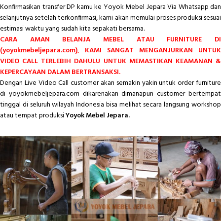
Konfirmasikan transfer DP kamu ke Yoyok Mebel Jepara Via Whatsapp dan
selanjutnya setelah terkonfirmasi, kami akan memulai proses produksi sesuai
estimasi waktu yang sudah kita sepakati bersama.
CARA AMAN BELANJA MEBEL ATAU FURNITURE DI
(yoyokmebeljepara.com), KAMI SANGAT MENGANJURKAN UNTUK
VIDEO CALL TERLEBIH DAHULU UNTUK MEMASTIKAN KEAMANAN &
KEPERCAYAAN DALAM BERTRANSAKSI.
Dengan Live Video Call customer akan semakin yakin untuk order furniture
di yoyokmebeljepara.com dikarenakan dimanapun customer bertempat
tinggal di seluruh wilayah Indonesia bisa melihat secara langsung workshop
atau tempat produksi
Yoyok Mebel Jepara.