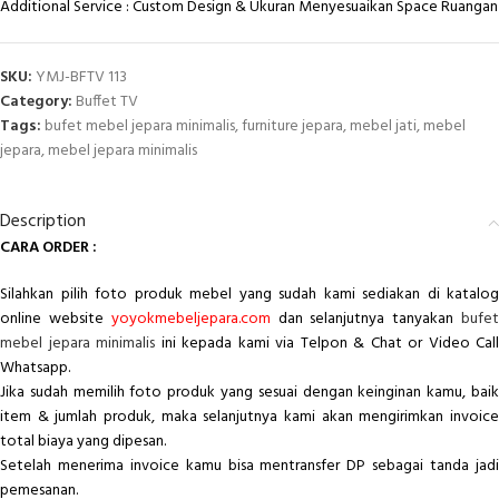
Additional Service : Custom Design & Ukuran Menyesuaikan Space Ruangan
SKU:
YMJ-BFTV 113
Category:
Buffet TV
Tags:
bufet mebel jepara minimalis
,
furniture jepara
,
mebel jati
,
mebel
jepara
,
mebel jepara minimalis
Description
CARA ORDER :
Silahkan pilih foto produk mebel yang sudah kami sediakan di katalog
online website
yoyokmebeljepara.com
dan selanjutnya tanyakan
bufe
mebel jepara minimalis
ini kepada kami via Telpon & Chat or Video Call
Whatsapp.
Jika sudah memilih foto produk yang sesuai dengan keinginan kamu, baik
item & jumlah produk, maka selanjutnya kami akan mengirimkan invoice
total biaya yang dipesan.
Setelah menerima invoice kamu bisa mentransfer DP sebagai tanda jadi
pemesanan.