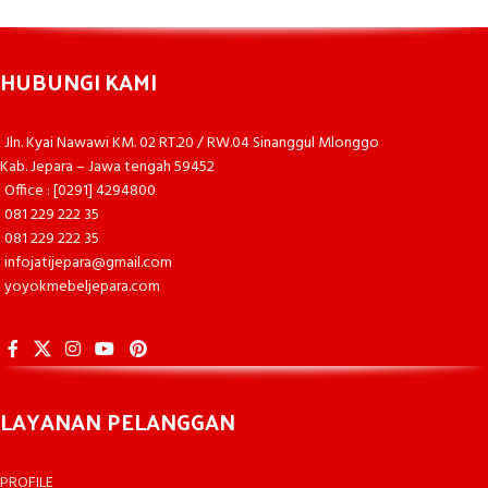
HUBUNGI KAMI
Jln. Kyai Nawawi KM. 02 RT.20 / RW.04 Sinanggul Mlonggo
Kab. Jepara – Jawa tengah 59452
Office : [0291] 4294800
081 229 222 35
081 229 222 35
infojatijepara@gmail.com
yoyokmebeljepara.com
LAYANAN PELANGGAN
PROFILE