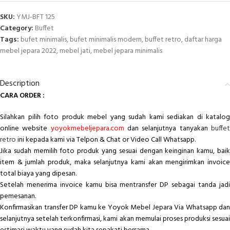
SKU:
YMJ-BFT 125
Category:
Buffet
Tags:
bufet minimalis
,
bufet minimalis modern
,
buffet retro
,
daftar harga
mebel jepara 2022
,
mebel jati
,
mebel jepara minimalis
Description
CARA ORDER :
Silahkan pilih foto produk mebel yang sudah kami sediakan di katalog
online website
yoyokmebeljepara.com
dan selanjutnya tanyakan
buffe
retro
ini kepada kami via Telpon & Chat or Video Call Whatsapp.
Jika sudah memilih foto produk yang sesuai dengan keinginan kamu, baik
item & jumlah produk, maka selanjutnya kami akan mengirimkan invoice
total biaya yang dipesan.
Setelah menerima invoice kamu bisa mentransfer DP sebagai tanda jadi
pemesanan.
Konfirmasikan transfer DP kamu ke Yoyok Mebel Jepara Via Whatsapp dan
selanjutnya setelah terkonfirmasi, kami akan memulai proses produksi sesuai