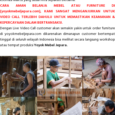
estimasi waktu yang sudah kita sepakati bersama.
CARA AMAN BELANJA MEBEL ATAU FURNITURE DI
(yoyokmebeljepara.com), KAMI SANGAT MENGANJURKAN UNTUK
VIDEO CALL TERLEBIH DAHULU UNTUK MEMASTIKAN KEAMANAN &
KEPERCAYAAN DALAM BERTRANSAKSI.
Dengan Live Video Call customer akan semakin yakin untuk order furniture
di yoyokmebeljepara.com dikarenakan dimanapun customer bertempat
tinggal di seluruh wilayah Indonesia bisa melihat secara langsung workshop
atau tempat produksi
Yoyok Mebel Jepara.