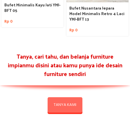
Bufet Minimalis Kayu Jati YMJ-
Bufet Nusantara Jepara
BFT 05
Model Minimalis Retro 4 Laci
YMJ-BFT 13
Rp
0
Rp
0
Tanya, cari tahu, dan belanja furniture
impianmu disini atau kamu punya ide desain
furniture sendiri
TANYA KAMI