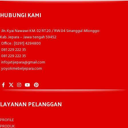
HUBUNGI KAMI
Jln. Kyai Nawawi KM. 02 RT.20 / RW.04 Sinanggul Mlonggo
Kab. Jepara – Jawa tengah 59452
Office : [0291] 4294800
081 229 222 35
081 229 222 35
infojatijepara@gmail.com
yoyokmebeljepara.com
LAYANAN PELANGGAN
PROFILE
PRODUK