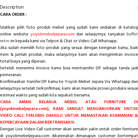
Description
CARA ORDER :
Silahkan pilih foto produk mebel yang sudah kami sediakan di katalog
online website
yoyokmebeljepara.com
dan selanjutnya tanyakan
buffe
retro
ini kepada kami via Telpon & Chat or Video Call Whatsapp.
Jika sudah memilih foto produk yang sesuai dengan keinginan kamu, baik
item & jumlah produk, maka selanjutnya kami akan mengirimkan invoice
total biaya yang dipesan.
Setelah menerima invoice kamu bisa mentransfer DP sebagai tanda jadi
pemesanan.
Konfirmasikan transfer DP kamu ke Yoyok Mebel Jepara Via Whatsapp dan
selanjutnya setelah terkonfirmasi, kami akan memulai proses produksi sesuai
estimasi waktu yang sudah kita sepakati bersama.
CARA AMAN BELANJA MEBEL ATAU FURNITURE DI
(yoyokmebeljepara.com), KAMI SANGAT MENGANJURKAN UNTUK
VIDEO CALL TERLEBIH DAHULU UNTUK MEMASTIKAN KEAMANAN &
KEPERCAYAAN DALAM BERTRANSAKSI.
Dengan Live Video Call customer akan semakin yakin untuk order furniture
di yoyokmebeljepara.com dikarenakan dimanapun customer bertempat