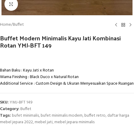
Click to enlarge
Home
/
Buffet
Buffet Modern Minimalis Kayu Jati Kombinasi
Rotan YMJ-BFT 149
Bahan Baku : Kayu Jati x Rotan
Warna Finishing : Black Duco x Natural Rotan
Additional Service : Custom Design & Ukuran Menyesuaikan Space Ruangan
SKU:
YMJ-BFT 149
Category:
Buffet
Tags:
bufet minimalis
,
bufet minimalis modern
,
buffet retro
,
daftar harga
mebel jepara 2022
,
mebel jati
,
mebel jepara minimalis