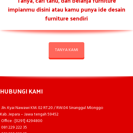
Tanya, cari tahu, dan belanja furniture
impianmu disini atau kamu punya ide desain
furniture sendiri
TANYA KAMI
HUBUNGI KAMI
Jln. Kyai Nawawi KM. 02 RT.20 / RW.04 Sinanggul Mlonggo
Kab. Jepara – Jawa tengah 59452
Office : [0291] 4294800
081 229 222 35