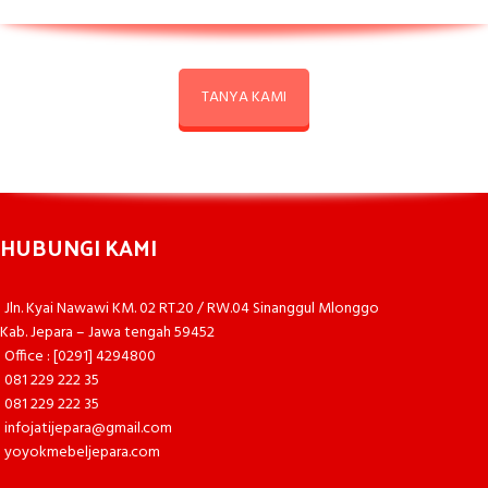
TANYA KAMI
HUBUNGI KAMI
Jln. Kyai Nawawi KM. 02 RT.20 / RW.04 Sinanggul Mlonggo
Kab. Jepara – Jawa tengah 59452
Office : [0291] 4294800
081 229 222 35
081 229 222 35
infojatijepara@gmail.com
yoyokmebeljepara.com