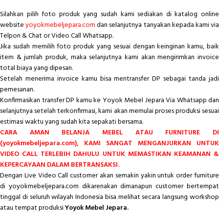
Silahkan pilih foto produk yang sudah kami sediakan di katalog online
website
yoyokmebeljepara.com
dan selanjutnya tanyakan kepada kami vi
Telpon & Chat or Video Call Whatsapp.
Jika sudah memilih foto produk yang sesuai dengan keinginan kamu, baik
item & jumlah produk, maka selanjutnya kami akan mengirimkan invoice
total biaya yang dipesan.
Setelah menerima invoice kamu bisa mentransfer DP sebagai tanda jadi
pemesanan.
Konfirmasikan transfer DP kamu ke Yoyok Mebel Jepara Via Whatsapp dan
selanjutnya setelah terkonfirmasi, kami akan memulai proses produksi sesuai
estimasi waktu yang sudah kita sepakati bersama.
CARA AMAN BELANJA MEBEL ATAU FURNITURE DI
(yoyokmebeljepara.com), KAMI SANGAT MENGANJURKAN UNTUK
VIDEO CALL TERLEBIH DAHULU UNTUK MEMASTIKAN KEAMANAN &
KEPERCAYAAN DALAM BERTRANSAKSI.
Dengan Live Video Call customer akan semakin yakin untuk order furniture
di yoyokmebeljepara.com dikarenakan dimanapun customer bertempat
tinggal di seluruh wilayah Indonesia bisa melihat secara langsung workshop
atau tempat produksi
Yoyok Mebel Jepara.