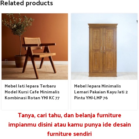
Related products
Mebel Jati Jepara Terbaru
Mebel Jepara Minimalis
Model Kursi Cafe Minimalis
Lemari Pakaian Kayu Jati 2
Kombinasi Rotan YMJ KC 77
Pintu YMJ-LMP 76
Tanya, cari tahu, dan belanja furniture
impianmu disini atau kamu punya ide desain
furniture sendiri