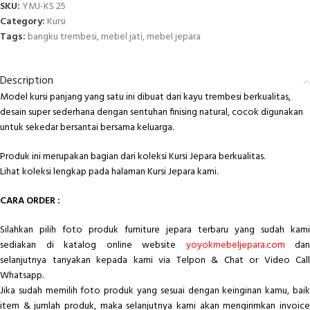
SKU:
YMJ-KS 25
Category:
Kursi
Tags:
bangku trembesi
,
mebel jati
,
mebel jepara
Description
Model kursi panjang yang satu ini dibuat dari kayu trembesi berkualitas,
desain super sederhana dengan sentuhan finising natural, cocok digunakan
untuk sekedar bersantai bersama keluarga.
Produk ini merupakan bagian dari koleksi Kursi Jepara berkualitas.
Lihat koleksi lengkap pada halaman
Kursi Jepara
kami.
CARA ORDER :
Silahkan pilih foto produk furniture jepara terbaru yang sudah kami
sediakan di katalog online website
yoyokmebeljepara.com
dan
selanjutnya tanyakan kepada kami via Telpon & Chat or Video Call
Whatsapp.
Jika sudah memilih foto produk yang sesuai dengan keinginan kamu, baik
item & jumlah produk, maka selanjutnya kami akan mengirimkan invoice