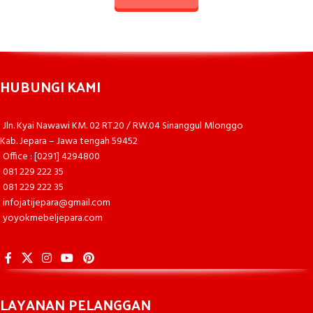
HUBUNGI KAMI
Jln. Kyai Nawawi KM. 02 RT.20 / RW.04 Sinanggul Mlonggo
Kab. Jepara – Jawa tengah 59452
Office : [0291] 4294800
081 229 222 35
081 229 222 35
infojatijepara@gmail.com
yoyokmebeljepara.com
LAYANAN PELANGGAN