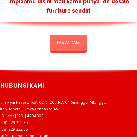
impianmu disini atau kamu punya ide desain
furniture sendiri
TANYA KAMI
HUBUNGI KAMI
Jln. Kyai Nawawi KM. 02 RT.20 / RW.04 Sinanggul Mlonggo
Kab. Jepara – Jawa tengah 59452
Office : [0291] 4294800
081 229 222 35
081 229 222 35
infojatijepara@gmail.com