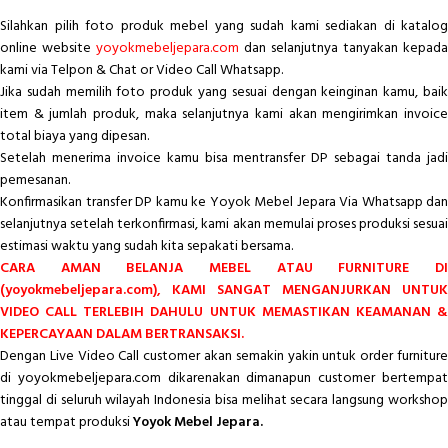
Silahkan pilih foto produk mebel yang sudah kami sediakan di katalog
online website
yoyokmebeljepara.com
dan selanjutnya tanyakan kepada
kami via Telpon & Chat or Video Call Whatsapp.
Jika sudah memilih foto produk yang sesuai dengan keinginan kamu, baik
item & jumlah produk, maka selanjutnya kami akan mengirimkan invoice
total biaya yang dipesan.
Setelah menerima invoice kamu bisa mentransfer DP sebagai tanda jadi
pemesanan.
Konfirmasikan transfer DP kamu ke Yoyok Mebel Jepara Via Whatsapp dan
selanjutnya setelah terkonfirmasi, kami akan memulai proses produksi sesuai
estimasi waktu yang sudah kita sepakati bersama.
CARA AMAN BELANJA MEBEL ATAU FURNITURE DI
(yoyokmebeljepara.com), KAMI SANGAT MENGANJURKAN UNTUK
VIDEO CALL TERLEBIH DAHULU UNTUK MEMASTIKAN KEAMANAN &
KEPERCAYAAN DALAM BERTRANSAKSI.
Dengan Live Video Call customer akan semakin yakin untuk order furniture
di yoyokmebeljepara.com dikarenakan dimanapun customer bertempat
tinggal di seluruh wilayah Indonesia bisa melihat secara langsung workshop
atau tempat produksi
Yoyok Mebel Jepara.