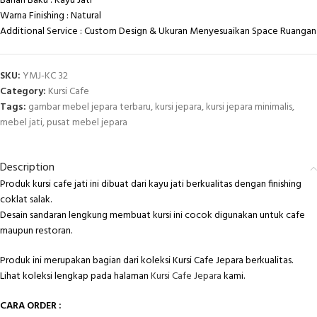
Bahan Baku : Kayu Jati
Warna Finishing : Natural
Additional Service : Custom Design & Ukuran Menyesuaikan Space Ruangan
SKU:
YMJ-KC 32
Category:
Kursi Cafe
Tags:
gambar mebel jepara terbaru
,
kursi jepara
,
kursi jepara minimalis
,
mebel jati
,
pusat mebel jepara
Description
Produk kursi cafe jati ini dibuat dari kayu jati berkualitas dengan finishing
coklat salak.
Desain sandaran lengkung membuat kursi ini cocok digunakan untuk cafe
maupun restoran.
Produk ini merupakan bagian dari koleksi Kursi Cafe Jepara berkualitas.
Lihat koleksi lengkap pada halaman
Kursi Cafe Jepara
kami.
CARA ORDER :