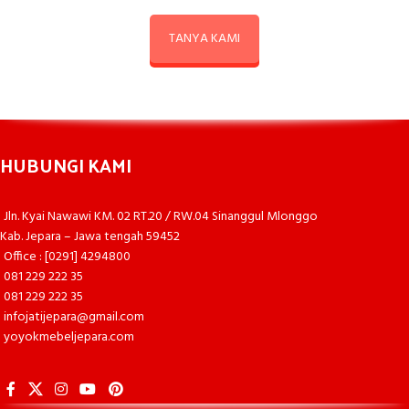
TANYA KAMI
HUBUNGI KAMI
Jln. Kyai Nawawi KM. 02 RT.20 / RW.04 Sinanggul Mlonggo
Kab. Jepara – Jawa tengah 59452
Office : [0291] 4294800
081 229 222 35
081 229 222 35
infojatijepara@gmail.com
yoyokmebeljepara.com