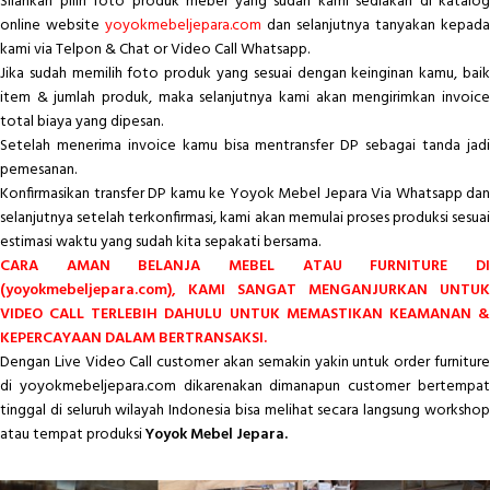
Silahkan pilih foto produk mebel yang sudah kami sediakan di katalog
online website
yoyokmebeljepara.com
dan selanjutnya tanyakan kepada
kami via Telpon & Chat or Video Call Whatsapp.
Jika sudah memilih foto produk yang sesuai dengan keinginan kamu, baik
item & jumlah produk, maka selanjutnya kami akan mengirimkan invoice
total biaya yang dipesan.
Setelah menerima invoice kamu bisa mentransfer DP sebagai tanda jadi
pemesanan.
Konfirmasikan transfer DP kamu ke Yoyok Mebel Jepara Via Whatsapp dan
selanjutnya setelah terkonfirmasi, kami akan memulai proses produksi sesuai
estimasi waktu yang sudah kita sepakati bersama.
CARA AMAN BELANJA MEBEL ATAU FURNITURE DI
(yoyokmebeljepara.com), KAMI SANGAT MENGANJURKAN UNTUK
VIDEO CALL TERLEBIH DAHULU UNTUK MEMASTIKAN KEAMANAN &
KEPERCAYAAN DALAM BERTRANSAKSI.
Dengan Live Video Call customer akan semakin yakin untuk order furniture
di yoyokmebeljepara.com dikarenakan dimanapun customer bertempat
tinggal di seluruh wilayah Indonesia bisa melihat secara langsung workshop
atau tempat produksi
Yoyok Mebel Jepara.