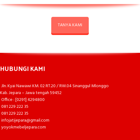
TANYA KAMI
HUBUNGI KAMI
Jln. Kyai Nawawi KM. 02 RT.20 / RW.04 Sinanggul Mlonggo
Kab. Jepara – Jawa tengah 59452
Office : [0291] 4294800
081 229 222 35
081 229 222 35
infojatijepara@gmail.com
yoyokmebeljepara.com