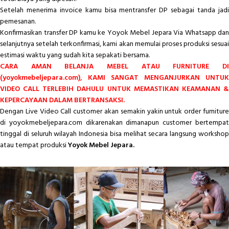
Setelah menerima invoice kamu bisa mentransfer DP sebagai tanda jadi
pemesanan.
Konfirmasikan transfer DP kamu ke Yoyok Mebel Jepara Via Whatsapp dan
selanjutnya setelah terkonfirmasi, kami akan memulai proses produksi sesuai
estimasi waktu yang sudah kita sepakati bersama.
CARA AMAN BELANJA MEBEL ATAU FURNITURE DI
(yoyokmebeljepara.com), KAMI SANGAT MENGANJURKAN UNTUK
VIDEO CALL TERLEBIH DAHULU UNTUK MEMASTIKAN KEAMANAN &
KEPERCAYAAN DALAM BERTRANSAKSI.
Dengan Live Video Call customer akan semakin yakin untuk order furniture
di yoyokmebeljepara.com dikarenakan dimanapun customer bertempat
tinggal di seluruh wilayah Indonesia bisa melihat secara langsung workshop
atau tempat produksi
Yoyok Mebel Jepara.