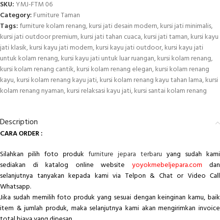
SKU:
YMJ-FTM 06
Category:
Furniture Taman
Tags:
furniture kolam renang
,
kursi jati desain modern
,
kursi jati minimalis
,
kursi jati outdoor premium
,
kursi jati tahan cuaca
,
kursi jati taman
,
kursi kayu
jati klasik
,
kursi kayu jati modern
,
kursi kayu jati outdoor
,
kursi kayu jati
untuk kolam renang
,
kursi kayu jati untuk luar ruangan
,
kursi kolam renang
,
kursi kolam renang cantik
,
kursi kolam renang elegan
,
kursi kolam renang
kayu
,
kursi kolam renang kayu jati
,
kursi kolam renang kayu tahan lama
,
kursi
kolam renang nyaman
,
kursi relaksasi kayu jati
,
kursi santai kolam renang
Description
CARA ORDER :
Silahkan pilih foto produk
furniture jepara terbaru
yang sudah kami
sediakan di katalog online website
yoyokmebeljepara.com
dan
selanjutnya tanyakan kepada kami via Telpon & Chat or Video Call
Whatsapp.
Jika sudah memilih foto produk yang sesuai dengan keinginan kamu, baik
item & jumlah produk, maka selanjutnya kami akan mengirimkan invoice
total biaya yang dipesan.