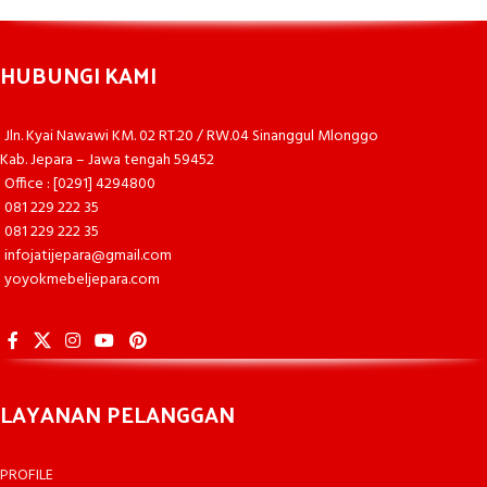
HUBUNGI KAMI
Jln. Kyai Nawawi KM. 02 RT.20 / RW.04 Sinanggul Mlonggo
Kab. Jepara – Jawa tengah 59452
Office : [0291] 4294800
081 229 222 35
081 229 222 35
infojatijepara@gmail.com
yoyokmebeljepara.com
LAYANAN PELANGGAN
PROFILE