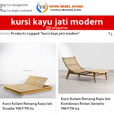
Skip to navigation
Skip to main content
kursi kayu jati modern
Categories
Home
/
Products tagged “kursi kayu jati modern”
Kursi Kolam Renang Kayu Jati
Kursi Kolam Renang Kayu Jati
Kombinasi Rotan Sintetis
Double YMJ-FTM 02
YMJ-FTM 04