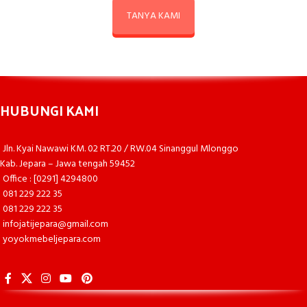
TANYA KAMI
HUBUNGI KAMI
Jln. Kyai Nawawi KM. 02 RT.20 / RW.04 Sinanggul Mlonggo
Kab. Jepara – Jawa tengah 59452
Office : [0291] 4294800
081 229 222 35
081 229 222 35
infojatijepara@gmail.com
yoyokmebeljepara.com