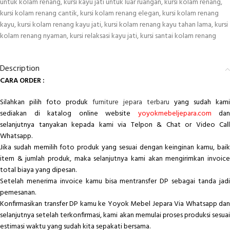
untuk kolam renang
,
kursi kayu jati untuk luar ruangan
,
kursi kolam renang
,
kursi kolam renang cantik
,
kursi kolam renang elegan
,
kursi kolam renang
kayu
,
kursi kolam renang kayu jati
,
kursi kolam renang kayu tahan lama
,
kursi
kolam renang nyaman
,
kursi relaksasi kayu jati
,
kursi santai kolam renang
Description
CARA ORDER :
Silahkan pilih foto produk
furniture jepara terbaru
yang sudah kami
sediakan di katalog online website
yoyokmebeljepara.com
dan
selanjutnya tanyakan kepada kami via Telpon & Chat or Video Call
Whatsapp.
Jika sudah memilih foto produk yang sesuai dengan keinginan kamu, baik
item & jumlah produk, maka selanjutnya kami akan mengirimkan invoice
total biaya yang dipesan.
Setelah menerima invoice kamu bisa mentransfer DP sebagai tanda jadi
pemesanan.
Konfirmasikan transfer DP kamu ke Yoyok Mebel Jepara Via Whatsapp dan
selanjutnya setelah terkonfirmasi, kami akan memulai proses produksi sesuai
estimasi waktu yang sudah kita sepakati bersama.