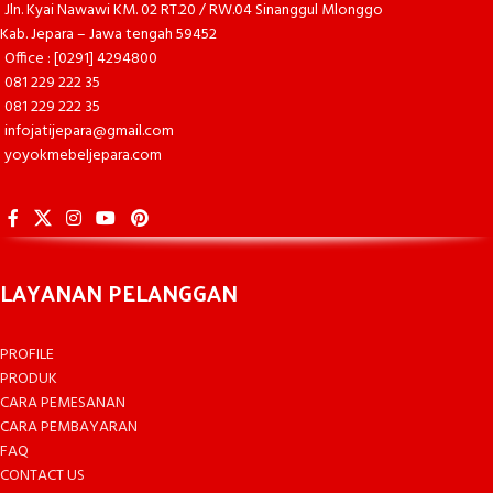
Jln. Kyai Nawawi KM. 02 RT.20 / RW.04 Sinanggul Mlonggo
Kab. Jepara – Jawa tengah 59452
Office : [0291] 4294800
081 229 222 35
081 229 222 35
infojatijepara@gmail.com
yoyokmebeljepara.com
LAYANAN PELANGGAN
PROFILE
PRODUK
CARA PEMESANAN
CARA PEMBAYARAN
FAQ
CONTACT US