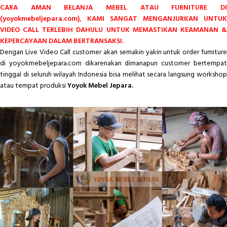
CARA AMAN BELANJA MEBEL ATAU FURNITURE DI
(yoyokmebeljepara.com), KAMI SANGAT MENGANJURKAN UNTUK
VIDEO CALL TERLEBIH DAHULU UNTUK MEMASTIKAN KEAMANAN &
KEPERCAYAAN DALAM BERTRANSAKSI.
Dengan Live Video Call customer akan semakin yakin untuk order furniture
di yoyokmebeljepara.com dikarenakan dimanapun customer bertempat
tinggal di seluruh wilayah Indonesia bisa melihat secara langsung workshop
atau tempat produksi
Yoyok Mebel Jepara.