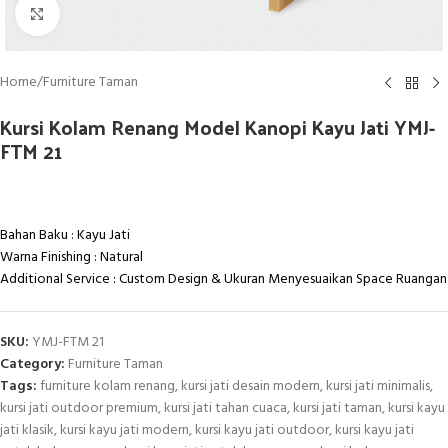
Click to enlarge
Home
/
Furniture Taman
Kursi Kolam Renang Model Kanopi Kayu Jati YMJ-
FTM 21
Bahan Baku : Kayu Jati
Warna Finishing : Natural
Additional Service : Custom Design & Ukuran Menyesuaikan Space Ruangan
SKU:
YMJ-FTM 21
Category:
Furniture Taman
Tags:
furniture kolam renang
,
kursi jati desain modern
,
kursi jati minimalis
,
kursi jati outdoor premium
,
kursi jati tahan cuaca
,
kursi jati taman
,
kursi kayu
jati klasik
,
kursi kayu jati modern
,
kursi kayu jati outdoor
,
kursi kayu jati