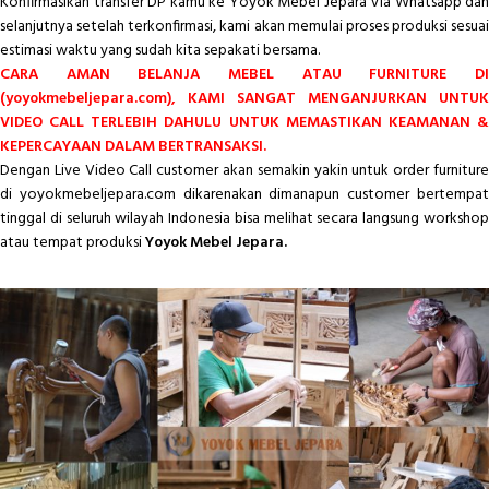
Konfirmasikan transfer DP kamu ke Yoyok Mebel Jepara Via Whatsapp dan
selanjutnya setelah terkonfirmasi, kami akan memulai proses produksi sesuai
estimasi waktu yang sudah kita sepakati bersama.
CARA AMAN BELANJA MEBEL ATAU FURNITURE DI
(yoyokmebeljepara.com), KAMI SANGAT MENGANJURKAN UNTUK
VIDEO CALL TERLEBIH DAHULU UNTUK MEMASTIKAN KEAMANAN &
KEPERCAYAAN DALAM BERTRANSAKSI.
Dengan Live Video Call customer akan semakin yakin untuk order furniture
di yoyokmebeljepara.com dikarenakan dimanapun customer bertempat
tinggal di seluruh wilayah Indonesia bisa melihat secara langsung workshop
atau tempat produksi
Yoyok Mebel Jepara.