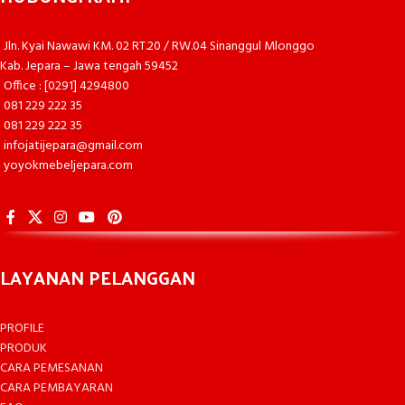
Jln. Kyai Nawawi KM. 02 RT.20 / RW.04 Sinanggul Mlonggo
Kab. Jepara – Jawa tengah 59452
Office : [0291] 4294800
081 229 222 35
081 229 222 35
infojatijepara@gmail.com
yoyokmebeljepara.com
LAYANAN PELANGGAN
PROFILE
PRODUK
CARA PEMESANAN
CARA PEMBAYARAN