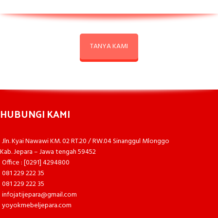
TANYA KAMI
HUBUNGI KAMI
Jln. Kyai Nawawi KM. 02 RT.20 / RW.04 Sinanggul Mlonggo
Kab. Jepara – Jawa tengah 59452
Office : [0291] 4294800
081 229 222 35
081 229 222 35
infojatijepara@gmail.com
yoyokmebeljepara.com