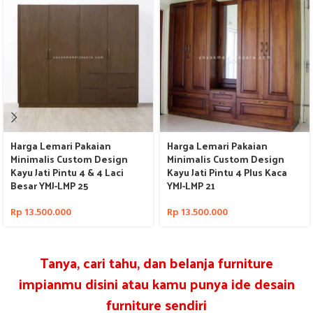
Harga Lemari Pakaian
Harga Lemari Pakaian
Minimalis Custom Design
Minimalis Custom Design
Kayu Jati Pintu 4 & 4 Laci
Kayu Jati Pintu 4 Plus Kaca
Besar YMJ-LMP 25
YMJ-LMP 21
Rp
13.500.000
Rp
13.500.000
Tanya, cari tahu, dan belanja furniture
impianmu disini atau kamu punya ide desain
furniture sendiri