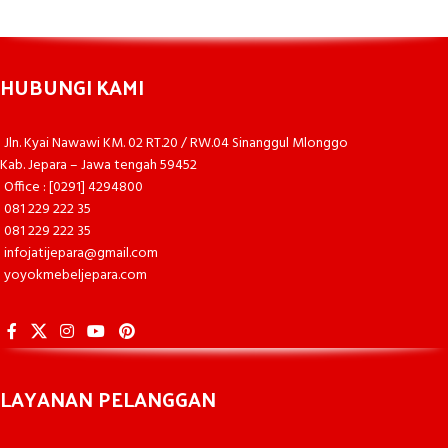
HUBUNGI KAMI
Jln. Kyai Nawawi KM. 02 RT.20 / RW.04 Sinanggul Mlonggo
Kab. Jepara – Jawa tengah 59452
Office : [0291] 4294800
081 229 222 35
081 229 222 35
infojatijepara@gmail.com
yoyokmebeljepara.com
LAYANAN PELANGGAN