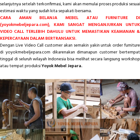
selanjutnya setelah terkonfirmasi, kami akan memulai proses produksi sesuai
estimasi waktu yang sudah kita sepakati bersama.
CARA AMAN BELANJA MEBEL ATAU FURNITURE DI
(yoyokmebeljepara.com), KAMI SANGAT MENGANJURKAN UNTUK
VIDEO CALL TERLEBIH DAHULU UNTUK MEMASTIKAN KEAMANAN &
KEPERCAYAAN DALAM BERTRANSAKSI.
Dengan Live Video Call customer akan semakin yakin untuk order furniture
di yoyokmebeljepara.com dikarenakan dimanapun customer bertempat
tinggal di seluruh wilayah Indonesia bisa melihat secara langsung workshop
atau tempat produksi
Yoyok Mebel Jepara.