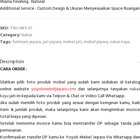
Warna Finishing : Natural
Additional Service : Custom Design & Ukuran Menyesuaikan Space Ruangan
SKU:
YMJ-NKS 67
Category:
Nakas
Tags:
furniture jepara
,
jati jepara
,
mebel jati
,
mebel jepara
,
nakas kayu
Description
CARA ORDER :
Silahkan pilih foto produk mobel yang sudah kami sediakan di katalog
online website
yoyokmebeljepara.com
dan selanjutnya tanyakan
nakas
kayu
jati ini kepada kami via Telpon & Chat or Video Call Whatsapp.
Jika sudah memilih foto produk yang sesuai dengan keinginan kamu, baik
item & jumlah produk, maka selanjutnya kami akan mengirimkan invoice
total biaya yang dipesan.
Setelah menerima invoice kamu bisa mentransfer DP sebagai tanda jadi
pemesanan.
Konfirmasikan transfer DP kamu ke Yoyok Mebel Jepara Via Whatsapp dan