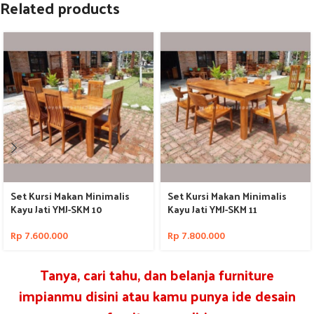
Related products
Set Kursi Makan Minimalis
Set Kursi Makan Minimalis
Kayu Jati YMJ-SKM 10
Kayu Jati YMJ-SKM 11
Rp
7.600.000
Rp
7.800.000
Tanya, cari tahu, dan belanja furniture
impianmu disini atau kamu punya ide desain