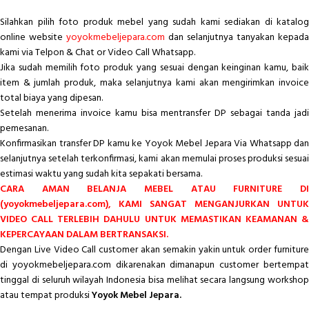
Silahkan pilih foto produk mebel yang sudah kami sediakan di katalog
online website
yoyokmebeljepara.com
dan selanjutnya tanyakan kepada
kami via Telpon & Chat or Video Call Whatsapp.
Jika sudah memilih foto produk yang sesuai dengan keinginan kamu, baik
item & jumlah produk, maka selanjutnya kami akan mengirimkan invoice
total biaya yang dipesan.
Setelah menerima invoice kamu bisa mentransfer DP sebagai tanda jadi
pemesanan.
Konfirmasikan transfer DP kamu ke Yoyok Mebel Jepara Via Whatsapp dan
selanjutnya setelah terkonfirmasi, kami akan memulai proses produksi sesuai
estimasi waktu yang sudah kita sepakati bersama.
CARA AMAN BELANJA MEBEL ATAU FURNITURE DI
(yoyokmebeljepara.com), KAMI SANGAT MENGANJURKAN UNTUK
VIDEO CALL TERLEBIH DAHULU UNTUK MEMASTIKAN KEAMANAN &
KEPERCAYAAN DALAM BERTRANSAKSI.
Dengan Live Video Call customer akan semakin yakin untuk order furniture
di yoyokmebeljepara.com dikarenakan dimanapun customer bertempat
tinggal di seluruh wilayah Indonesia bisa melihat secara langsung workshop
atau tempat produksi
Yoyok Mebel Jepara.