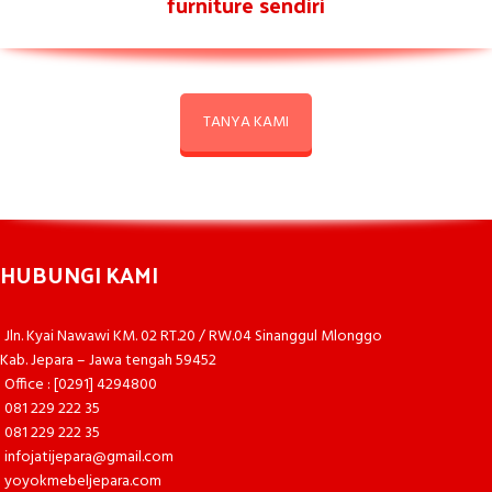
furniture sendiri
TANYA KAMI
HUBUNGI KAMI
Jln. Kyai Nawawi KM. 02 RT.20 / RW.04 Sinanggul Mlonggo
Kab. Jepara – Jawa tengah 59452
Office : [0291] 4294800
081 229 222 35
081 229 222 35
infojatijepara@gmail.com
yoyokmebeljepara.com